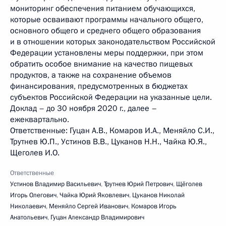
мониторинг обеспечения питанием обучающихся,
которые осваивают программы начального общего,
основного общего и среднего общего образования
и в отношении которых законодательством Российской
Федерации установлены меры поддержки, при этом
обратить особое внимание на качество пищевых
продуктов, а также на сохранение объемов
финансирования, предусмотренных в бюджетах
субъектов Российской Федерации на указанные цели.
Доклад – до 30 ноября 2020 г., далее –
ежеквартально.
Ответственные: Гуцан А.В., Комаров И.А., Меняйло С.И.,
Трутнев Ю.П., Устинов В.В., Цуканов Н.Н., Чайка Ю.Я.,
Щеголев И.О.
Ответственные
Устинов Владимир Васильевич
,
Трутнев Юрий Петрович
,
Щёголев
Игорь Олегович
,
Чайка Юрий Яковлевич
,
Цуканов Николай
Николаевич
,
Меняйло Сергей Иванович
,
Комаров Игорь
Анатольевич
,
Гуцан Александр Владимирович