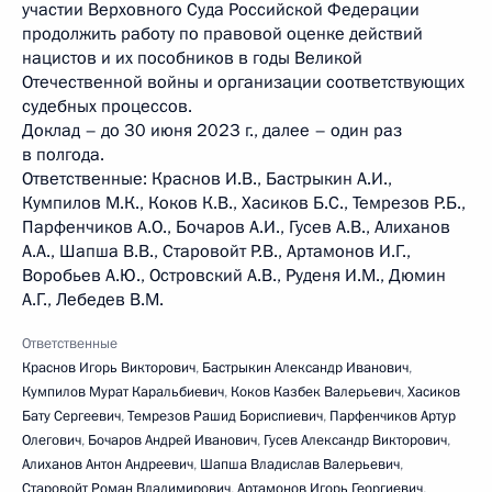
участии Верховного Суда Российской Федерации
продолжить работу по правовой оценке действий
нацистов и их пособников в годы Великой
Отечественной войны и организации соответствующих
судебных процессов.
Доклад – до 30 июня 2023 г., далее – один раз
в полгода.
Ответственные: Краснов И.В., Бастрыкин А.И.,
Кумпилов М.К., Коков К.В., Хасиков Б.С., Темрезов Р.Б.,
Парфенчиков А.О., Бочаров А.И., Гусев А.В., Алиханов
А.А., Шапша В.В., Старовойт Р.В., Артамонов И.Г.,
Воробьев А.Ю., Островский А.В., Руденя И.М., Дюмин
А.Г., Лебедев В.М.
Ответственные
Краснов Игорь Викторович
,
Бастрыкин Александр Иванович
,
Кумпилов Мурат Каральбиевич
,
Коков Казбек Валерьевич
,
Хасиков
Бату Сергеевич
,
Темрезов Рашид Бориспиевич
,
Парфенчиков Артур
Олегович
,
Бочаров Андрей Иванович
,
Гусев Александр Викторович
,
Алиханов Антон Андреевич
,
Шапша Владислав Валерьевич
,
Старовойт Роман Владимирович
,
Артамонов Игорь Георгиевич
,