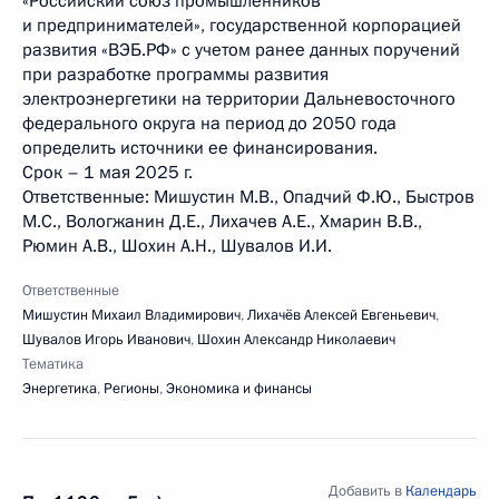
«Российский союз промышленников
и предпринимателей», государственной корпорацией
развития «ВЭБ.РФ» с учетом ранее данных поручений
при разработке программы развития
электроэнергетики на территории Дальневосточного
федерального округа на период до 2050 года
определить источники ее финансирования.
Срок – 1 мая 2025 г.
Ответственные: Мишустин М.В., Опадчий Ф.Ю., Быстров
М.С., Вологжанин Д.Е., Лихачев А.Е., Хмарин В.В.,
Рюмин А.В., Шохин А.Н., Шувалов И.И.
Ответственные
Мишустин Михаил Владимирович
,
Лихачёв Алексей Евгеньевич
,
Шувалов Игорь Иванович
,
Шохин Александр Николаевич
Тематика
Энергетика
,
Регионы
,
Экономика и финансы
Добавить в
Календарь