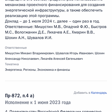
механизма проектного финансирования для создания
энергетической инфраструктуры, а также обеспечить
реализацию этой программы.
Доклад – до 1 июля 2024 г., далее – один раз в год.
Ответственные: Мишустин М.В., Опадчий Ф.Ю., Быстров
М.С., Вологжанин Д.Е., Лихачев А.Е., Хмарин В.В.,
Шохин А.Н., Шувалов И.И.
Ответственные
Мишустин Михаил Владимирович
,
Шувалов Игорь Иванович
,
Шохин
Александр Николаевич
,
Лихачёв Алексей Евгеньевич
Тематика
Энергетика
,
Регионы
,
Экономика и финансы
Добавить в
Календарь
Пр-872, п.4 а)
Исполнение к 1 июня 2023 года
4. Правительству Российской Федерации совместно