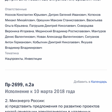
Ответственные
Носков Константин Юрьевич
,
Дитрих Евгений Иванович
,
Котюков
Михаил Михайлович
,
Орешкин Максим Станиславович
,
Васильева
Ольга Юрьевна
,
Патрушев Дмитрий Николаевич
,
Скворцова
Вероника Игоревна
,
Мединский Владимир Ростиславович
,
Мантуров
Денис Валентинович
,
Новак Александр Валентинович
,
Силуанов
Антон Германович
,
Кобылкин Дмитрий Николаевич
,
Якушев
Владимир Владимирович
Тематика
Нацпроекты
,
Инвестиции
Добавить в
Календарь
Пр-2699, п.2а
Исполнение к 10 марта 2018 года
2. Минэнерго России:
а) представить предложения по развитию проектов
малой генерации электроэнергии в удаленных