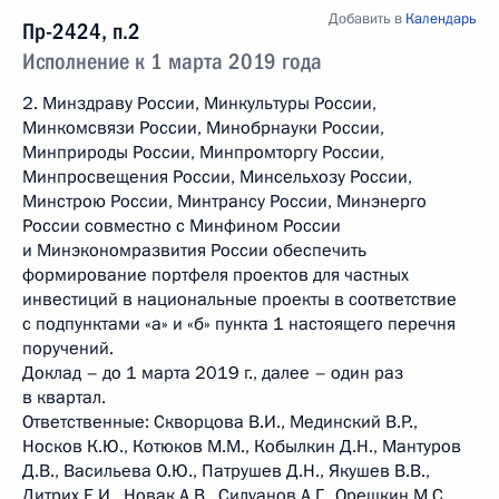
Добавить в
Календарь
Пр-2424, п.2
Исполнение к 1 марта 2019 года
2. Минздраву России, Минкультуры России,
Минкомсвязи России, Минобрнауки России,
Минприроды России, Минпромторгу России,
Минпросвещения России, Минсельхозу России,
Минстрою России, Минтрансу России, Минэнерго
России совместно с Минфином России
и Минэкономразвития России обеспечить
формирование портфеля проектов для частных
инвестиций в национальные проекты в соответствие
с подпунктами «а» и «б» пункта 1 настоящего перечня
поручений.
Доклад – до 1 марта 2019 г., далее – один раз
в квартал.
Ответственные: Скворцова В.И., Мединский В.Р.,
Носков К.Ю., Котюков М.М., Кобылкин Д.Н., Мантуров
Д.В., Васильева О.Ю., Патрушев Д.Н., Якушев В.В.,
Дитрих Е.И., Новак А.В., Силуанов А.Г., Орешкин М.С.