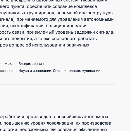
й по внедрению автономных систем, указанными
ящего пункта, обеспечить создание комплекса
 спутниковых группировок, наземной инфраструктуры,
игнала), применяемого для управления автономными
ания, идентификации, позиционирования
ость связи, приемлемый уровень задержки сигнала,
ного покрытия, а также способного работать
трев вопрос об использовании различных
ин Михаил Владимирович
ленность
,
Наука и инновации
,
Связь и телекоммуникации
азработки и производства российских автономных
м, повышению уровня локализации их производства,
хнологий, необходимых для создания эффективных