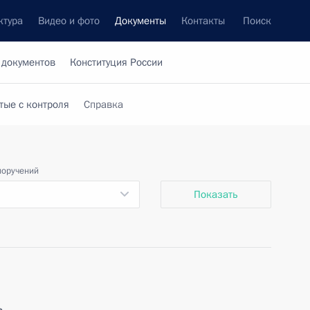
ктура
Видео и фото
Документы
Контакты
Поиск
 документов
Конституция России
тые с контроля
Справка
поручений
Показать