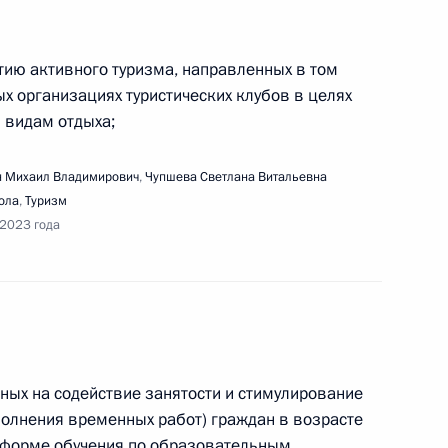
ещания с членами Правительства
тию активного туризма, направленных в том
х организациях туристических клубов в целях
 видам отдыха;
речи с учёными и пленарного заседания Форума
 Михаил Владимирович
,
Чупшева Светлана Витальевна
ола
,
Туризм
 2023 года
речи с руководителями российских предприятий
ных на содействие занятости и стимулирование
ыполнения временных работ) граждан в возрасте
ой форме обучения по образовательным