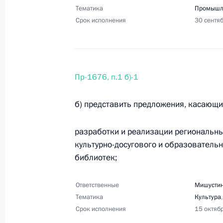
Тематика
Промышл
Срок исполнения
30 сентя
9 августа 2023 года, среда
Перечень поручений по итогам сов
9 августа 2023 года, 20:00
7 поручений
Пр-1676, п.1 б)-1
б) представить предложения, касающи
30 июля 2023 года, воскресенье
разработки и реализации региональн
Перечень поручений по итогам сов
культурно-досугового и образователь
судоходства
библиотек;
30 июля 2023 года, 20:00
35 поручений
Ответственные
Мишустин
Тематика
Культура
Срок исполнения
15 октяб
25 июля 2023 года, вторник