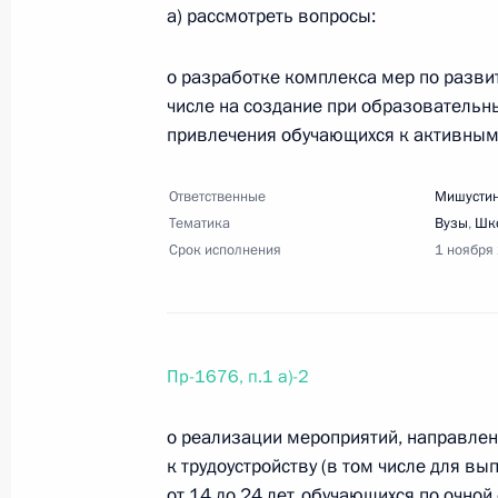
Перечень поручений по итогам сов
а) рассмотреть вопросы:
6 сентября 2023 года, 18:00
11 поручений
о разработке комплекса мер по разви
числе на создание при образовательны
привлечения обучающихся к активным
3 сентября 2023 года, воскресенье
Перечень поручений по итогам вст
Ответственные
Мишустин
будущих технологий
Тематика
Вузы
,
Шк
Срок исполнения
1 ноября
3 сентября 2023 года, 19:45
19 поручений
Перечень поручений по итогам вст
Пр-1676, п.1 а)-2
обрабатывающей промышленности
3 сентября 2023 года, 19:30
10 поручений
о реализации мероприятий, направлен
к трудоустройству (в том числе для в
от 14 до 24 лет, обучающихся по очн