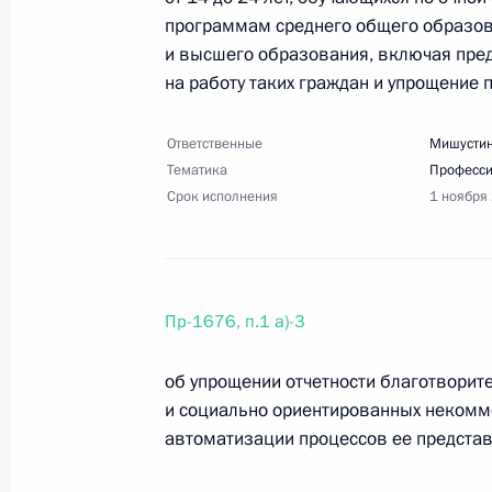
программам среднего общего образов
25 августа 2023 года, пятница
и высшего образования, включая пред
Перечень поручений по вопросам 
на работу таких граждан и упрощение п
системы здравоохранения
Ответственные
Мишустин
25 августа 2023 года, 18:00
6 поручений
Тематика
Професси
Срок исполнения
1 ноября
Перечень поручений по итогам пле
нового времени»
25 августа 2023 года, 17:00
22 поручения
Пр-1676, п.1 а)-3
об упрощении отчетности благотворит
и социально ориентированных некомме
18 августа 2023 года, пятница
автоматизации процессов ее представ
Перечень поручений по итогам сов