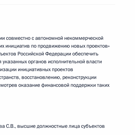
ции совместно с автономной некоммерческой
ких инициатив по продвижению новых проектов»
ещания с членами Правительства
бъектов Российской Федерации обеспечить
 указанных органов исполнительной власти
лизации инициативных проектов
странств, восстановлению, реконструкции
усмотрев оказание финансовой поддержки таких
стия Президента в мероприятиях по вопросам
х систем
ва С.В., высшие должностные лица субъектов