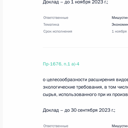
Арктической зоны России
Доклад – до 1 ноября 2023 г.;
18 августа 2023 года, 21:00
14 поручений
Ответственные
Мишустин
Тематика
Экономик
Срок исполнения
1 ноября
16 августа 2023 года, среда
Перечень поручений по итогам XXV
экономического форума
Пр-1676, п.1 а)-4
16 августа 2023 года, 20:00
28 поручений
о целесообразности расширения видов
экологические требования, в том чис
15 августа 2023 года, вторник
сырья, использованного при их произв
Перечень поручений по итогам пос
Доклад – до 30 сентября 2023 г.;
экономики в России»
15 августа 2023 года, 17:00
33 поручения
Ответственные
Мишустин