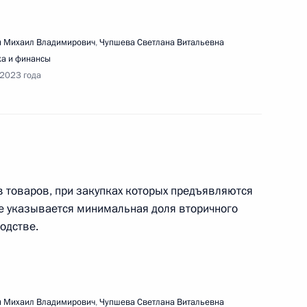
 Михаил Владимирович
,
Чупшева Светлана Витальевна
а и финансы
 2023 года
I Петербургского международного
 товаров, при закупках которых предъявляются
ле указывается минимальная доля вторичного
одстве.
ещения выставки «Развитие креативной
 Михаил Владимирович
,
Чупшева Светлана Витальевна