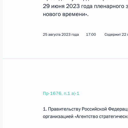
29 июня 2023 года пленарного 
нового времени».
17 сентября 2023 года, воскресен
Перечень поручений по итогам зас
25 августа 2023 года
17:00
Содержит 22 
страна возможностей»
17 сентября 2023 года, 18:45
12 поручений
Перечень поручений по итогам сов
отрасли
17 сентября 2023 года, 18:30
13 поручений
Пр-1676, п.1 а)-1
1. Правительству Российской Федера
6 сентября 2023 года, среда
организацией «Агентство стратегичес