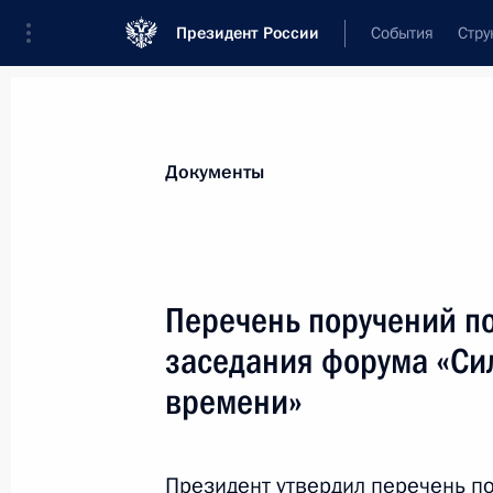
Президент России
События
Стру
Новости
Поручения Президента
Банк
Все поручения
Ближайшие сроки
Сня
Документы
Ответственные лица, организации или тематика 
Все поручения
Перечень поручений по
заседания форума «Си
времени»
Показа
Президент утвердил перечень п