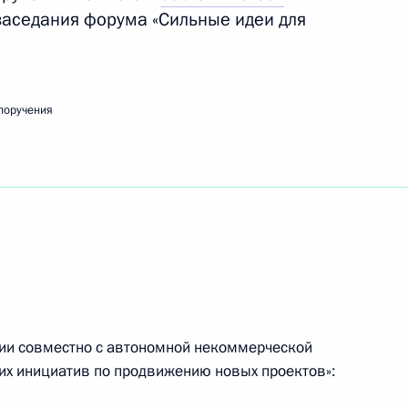
заседания форума «Сильные идеи для
ье
едания наблюдательного совета АНО «Россия –
поручения
ещания по вопросу развития строительной
ции совместно с автономной некоммерческой
ких инициатив по продвижению новых проектов»: