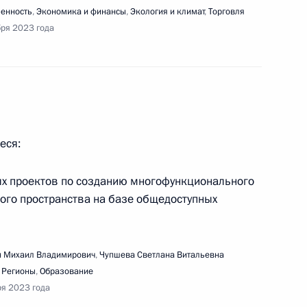
енность
,
Экономика и финансы
,
Экология и климат
,
Торговля
бря 2023 года
ещания о развитии туризма в СКФО
еся:
ых проектов по созданию многофункционального
ещания по вопросам развития речного
ного пространства на базе общедоступных
 Михаил Владимирович
,
Чупшева Светлана Витальевна
,
Регионы
,
Образование
ря 2023 года