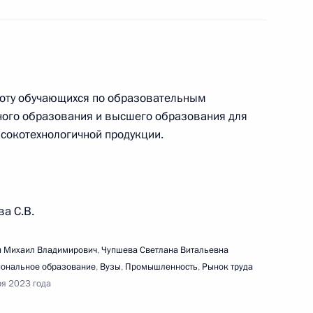
едания Совета по реализации государственной
детей
боту обучающихся по образовательным
ого образования и высшего образования для
сокотехнологичной продукции.
седания Совета по межнациональным
а С.В.
 Михаил Владимирович
,
Чупшева Светлана Витальевна
ональное образование
,
Вузы
,
Промышленность
,
Рынок труда
ря 2023 года
тречи с членами Общероссийской общественной