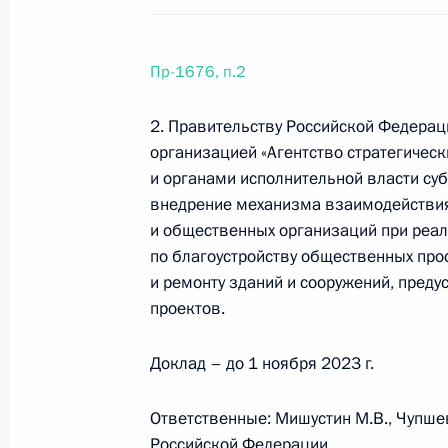
организации «Деловая Россия»
29 июня 2023 года, 19:00
24 поручения
Пр-1676, п.2
2. Правительству Российской Федера
20 июня 2023 года, вторник
организацией «Агентство стратегичес
Перечень поручений по итогам сов
и органами исполнительной власти су
внедрение механизма взаимодействия
20 июня 2023 года, 19:30
7 поручений
и общественных организаций при реа
по благоустройству общественных про
и ремонту зданий и сооружений, пред
13 июня 2023 года, вторник
проектов.
Перечень поручений по итогам уча
Доклад – до 1 ноября 2023 г.
развития беспилотных авиационны
13 июня 2023 года, 21:00
15 поручений
Ответственные: Мишустин М.В., Чупше
Российской Федерации.