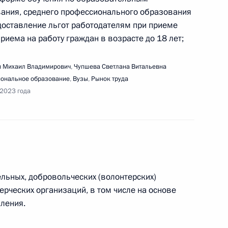
ания, среднего профессионального образования
оставление льгот работодателям при приеме
совершенствования кадрового обеспечения
риема на работу граждан в возрасте до 18 лет;
 Михаил Владимирович
,
Чупшева Светлана Витальевна
ональное образование
,
Вузы
,
Рынок труда
 2023 года
нарного заседания форума «Сильные идеи для
ельных, добровольческих (волонтерских)
рческих организаций, в том числе на основе
ления.
ещания по развитию ЗАТО и населённых пунктов