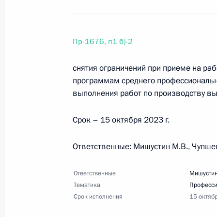
Перечень поручений по итогам зас
политики в сфере защиты семьи и 
Пр-1676, п1 б)-2
25 июля 2023 года, 20:30
12 поручений
снятия ограничений при приеме на ра
программам среднего профессиональн
16 июля 2023 года, воскресенье
выполнения работ по производству вы
Перечень поручений по итогам за
Срок – 15 октября 2023 г.
отношениям
16 июля 2023 года, 18:30
16 поручений
Ответственные: Мишустин М.В., Чупшев
Ответственные
Мишустин
29 июня 2023 года, четверг
Тематика
Професси
Срок исполнения
15 октяб
Перечень поручений по итогам вс