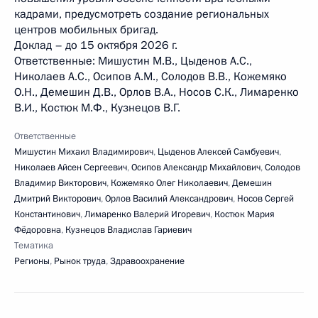
кадрами, предусмотреть создание региональных
центров мобильных бригад.
Доклад – до 15 октября 2026 г.
Ответственные: Мишустин М.В., Цыденов А.С.,
Николаев А.С., Осипов А.М., Солодов В.В., Кожемяко
О.Н., Демешин Д.В., Орлов В.А., Носов С.К., Лимаренко
В.И., Костюк М.Ф., Кузнецов В.Г.
Ответственные
Мишустин Михаил Владимирович
,
Цыденов Алексей Самбуевич
,
Николаев Айсен Сергеевич
,
Осипов Александр Михайлович
,
Солодов
Владимир Викторович
,
Кожемяко Олег Николаевич
,
Демешин
Дмитрий Викторович
,
Орлов Василий Александрович
,
Носов Сергей
Константинович
,
Лимаренко Валерий Игоревич
,
Костюк Мария
Фёдоровна
,
Кузнецов Владислав Гариевич
Тематика
Регионы
,
Рынок труда
,
Здравоохранение