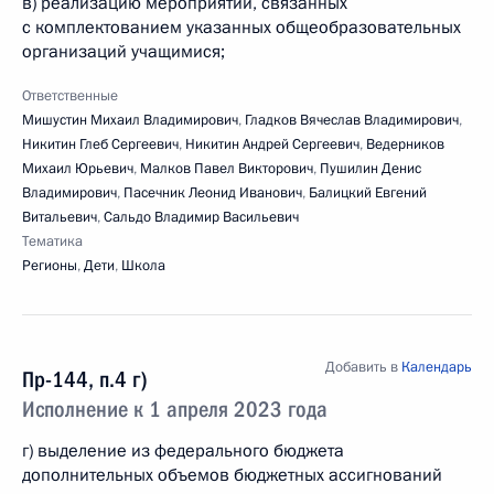
в) реализацию мероприятий, связанных
с комплектованием указанных общеобразовательных
организаций учащимися;
Ответственные
Мишустин Михаил Владимирович
,
Гладков Вячеслав Владимирович
,
Никитин Глеб Сергеевич
,
Никитин Андрей Сергеевич
,
Ведерников
Михаил Юрьевич
,
Малков Павел Викторович
,
Пушилин Денис
Владимирович
,
Пасечник Леонид Иванович
,
Балицкий Евгений
Витальевич
,
Сальдо Владимир Васильевич
Тематика
Регионы
,
Дети
,
Школа
Добавить в
Календарь
Пр-144, п.4 г)
Исполнение к 1 апреля 2023 года
г) выделение из федерального бюджета
дополнительных объемов бюджетных ассигнований