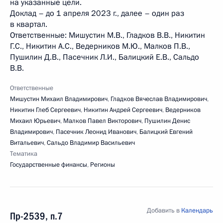
на указанные цели.
Доклад – до 1 апреля 2023 г., далее – один раз
в квартал.
Ответственные: Мишустин М.В., Гладков В.В., Никитин
Г.С., Никитин А.С., Ведерников М.Ю., Малков П.В.,
Пушилин Д.В., Пасечник Л.И., Балицкий Е.В., Сальдо
В.В.
Ответственные
Мишустин Михаил Владимирович
,
Гладков Вячеслав Владимирович
,
Никитин Глеб Сергеевич
,
Никитин Андрей Сергеевич
,
Ведерников
Михаил Юрьевич
,
Малков Павел Викторович
,
Пушилин Денис
Владимирович
,
Пасечник Леонид Иванович
,
Балицкий Евгений
Витальевич
,
Сальдо Владимир Васильевич
Тематика
Государственные финансы
,
Регионы
Добавить в
Календарь
Пр-2539, п.7