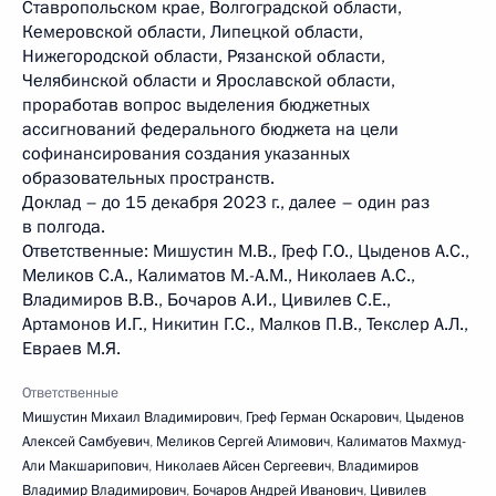
Ставропольском крае, Волгоградской области,
Кемеровской области, Липецкой области,
Нижегородской области, Рязанской области,
Челябинской области и Ярославской области,
проработав вопрос выделения бюджетных
ассигнований федерального бюджета на цели
софинансирования создания указанных
образовательных пространств.
Доклад – до 15 декабря 2023 г., далее – один раз
в полгода.
Ответственные: Мишустин М.В., Греф Г.О., Цыденов А.С.,
Меликов С.А., Калиматов М.-А.М., Николаев А.С.,
Владимиров В.В., Бочаров А.И., Цивилев С.Е.,
Артамонов И.Г., Никитин Г.С., Малков П.В., Текслер А.Л.,
Евраев М.Я.
Ответственные
Мишустин Михаил Владимирович
,
Греф Герман Оскарович
,
Цыденов
Алексей Самбуевич
,
Меликов Сергей Алимович
,
Калиматов Махмуд-
Али Макшарипович
,
Николаев Айсен Сергеевич
,
Владимиров
Владимир Владимирович
,
Бочаров Андрей Иванович
,
Цивилев