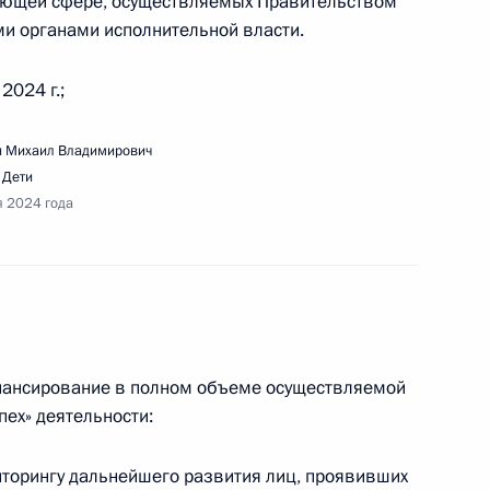
вующей сфере, осуществляемых Правительством
 социально ориентированной системы
и органами исполнительной власти.
еления страны
2024 г.;
 Михаил Владимирович
ризыва граждан на военную службу
,
Дети
я 2024 года
ещания с членами Правительства
инансирование в полном объеме осуществляемой
ех» деятельности:
торингу дальнейшего развития лиц, проявивших