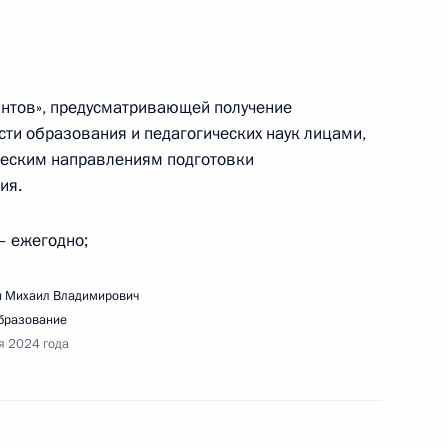
антов», предусматривающей получение
едания Совета по стратегическому развитию
ти образования и педагогических наук лицами,
ческим направлениям подготовки
ия.
– ежегодно;
 Михаил Владимирович
ещания с членами Правительства
бразование
я 2024 года