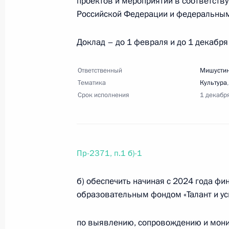
проектов и мероприятий в соответст
Президента по вопросам создания
Российской Федерации и федеральным
газификации и газоснабжения нас
18 декабря 2023 года, 20:00
4 поручения
Доклад – до 1 февраля и до 1 декабря 
Ответственный
Мишустин
Перечень поручений по вопросам п
Тематика
Культура
Срок исполнения
1 декабр
18 декабря 2023 года, 19:30
11 поручений
7 декабря 2023 года, четверг
Пр-2371, п.1 б)-1
Перечень поручений по итогам сов
б) обеспечить начиная с 2024 года ф
7 декабря 2023 года, 22:00
17 поручений
образовательным фондом «Талант и усп
по выявлению, сопровождению и мони