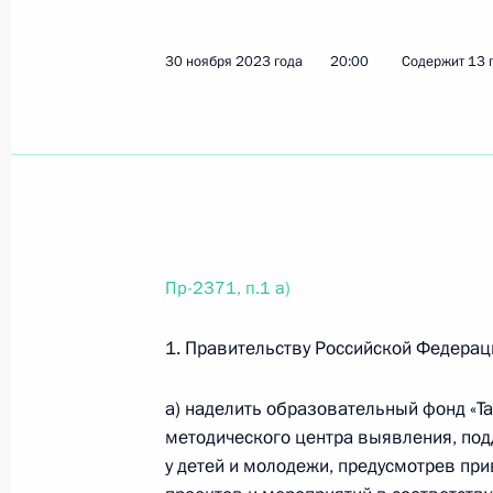
23 декабря 2023 года, суббота
30 ноября 2023 года
20:00
Содержит 13 
Перечень поручений по итогам вст
23 декабря 2023 года, 15:00
13 поручений
18 декабря 2023 года, понедельни
Пр-2371, п.1 а)
Перечень поручений по итогам зас
физической культуры и спорта
1. Правительству Российской Федерац
18 декабря 2023 года, 21:00
54 поручения
а) наделить образовательный фонд «Та
методического центра выявления, под
Перечень поручений по результата
у детей и молодежи, предусмотрев пр