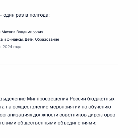
– один раз в полгода;
сточного экономического форума
 Михаил Владимирович
а и финансы
,
Дети
,
Образование
я 2024 года
ещания по вопросам развития дальневосточных
да выделение Минпросвещения России бюджетных
та на осуществление мероприятий по обучению
организациях должности советников директоров
етскими общественными объединениями;
ещания по вопросам развития дальневосточных