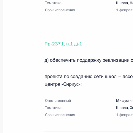
Перечень поручений по итогам вс
Тематика
Школа
,
Н
Срок исполнения
1 феврал
19 октября 2023 года, 19:00
7 поручений
16 октября 2023 года, понедельни
Пр-2371, п.1 д)-1
Перечень поручений по итогам со
развития Смоленской области
д) обеспечить поддержку реализации 
16 октября 2023 года, 19:00
10 поручений
проекта по созданию сети школ – асс
центра «Сириус»;
11 октября 2023 года, среда
Ответственный
Мишустин
Тематика
Школа
,
О
Перечень поручений по итогам со
Срок исполнения
1 феврал
развития Красноярского края
11 октября 2023 года, 20:30
8 поручений