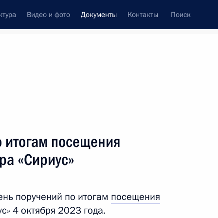
ктура
Видео и фото
Документы
Контакты
Поиск
 документов
Конституция России
тые с контроля
Справка
декабрь, 2023
поручений
Показать
о итогам посещения
ра «Сириус»
ень поручений по итогам
посещения
с» 4 октября 2023 года.
ть следующие материалы