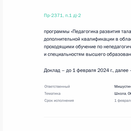
Пр-2371, п.1 д)-2
8 октября 2023 года, воскресенье
программы «Педагогика развития тал
Перечень поручений по итогам зас
дополнительной квалификации в облас
и национальным проектам
проходящими обучение по непедагоги
8 октября 2023 года, 18:00
7 поручений
и специальностям высшего образован
Доклад – до 1 февраля 2024 г., далее 
3 октября 2023 года, вторник
Ответственный
Мишустин
Перечень поручений по итогам сов
Тематика
Школа
,
О
Срок исполнения
1 феврал
3 октября 2023 года, 20:30
29 поручений
28 сентября 2023 года, четверг