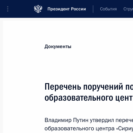
Президент России
События
Стру
Новости
Поручения Президента
Банк
Все поручения
Ближайшие сроки
Сня
Документы
Ответственные лица, организации или тематика 
Все поручения
Перечень поручений п
образовательного цент
Владимир Путин утвердил переч
образовательного центра «Сириу
Показа