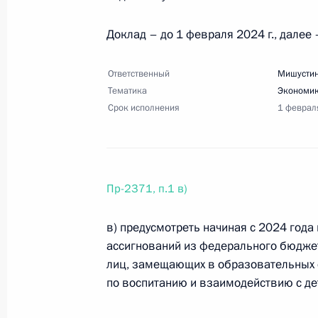
11 ноября 2023 года, суббота
Доклад – до 1 февраля 2024 г., далее 
Перечень поручений по итогам Во
Ответственный
Мишустин
11 ноября 2023 года, 18:00
30 поручений
Тематика
Экономик
Срок исполнения
1 феврал
7 ноября 2023 года, вторник
Перечень поручений по итогам сов
Пр-2371, п.1 в)
городов
в) предусмотреть начиная с 2024 го
7 ноября 2023 года, 20:15
29 поручений
ассигнований из федерального бюдже
лиц, замещающих в образовательных 
по воспитанию и взаимодействию с д
Перечень поручений по итогам сов
городов