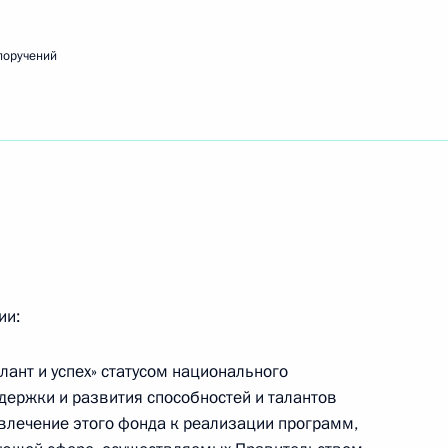
поручений
речи с членами Общественной палаты
к
едания Совета при Президенте по развитию
ии:
лант и успех» статусом национального
держки и развития способностей и талантов
м проверки хода исполнения поручений
ивлечение этого фонда к реализации программ,