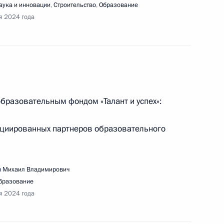
тречи с молодыми учёными-ядерщиками
аука и инновации
,
Строительство
,
Образование
я 2024 года
к
вещания по вопросам социально-экономического
образовательным фондом «Талант и успех»:
оциированных партнеров образовательного
 Михаил Владимирович
бразование
вещания по вопросам социально-экономического
я 2024 года