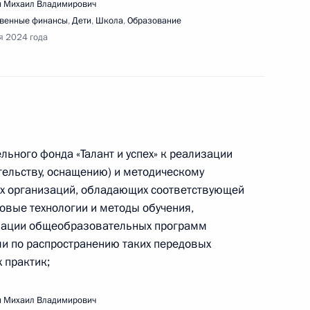
 Михаил Владимирович
твенные финансы
,
Дети
,
Школа
,
Образование
я 2024 года
ещания с членами Правительства
льного фонда «Талант и успех» к реализации
тельству, оснащению) и методическому
 организаций, обладающих соответствующей
ширенного заседания Президиума Госсовета
овые технологии и методы обучения,
зации общеобразовательных программ
и по распространению таких передовых
 практик;
 Михаил Владимирович