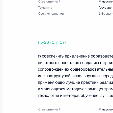
Ответственный
Мишустин
7 ноября 2023 года, 20:00
82 поручения
Тематика
Государс
Срок исполнения
1 феврал
1 ноября 2023 года, среда
Перечень поручений по итогам сов
Пр-2371, п.1 г)
1 ноября 2023 года, 18:30
12 поручений
г) обеспечить привлечение образовате
пилотного проекта по созданию (строи
сопровождению общеобразовательных
Перечень поручений по итогам рас
инфраструктурой, использующих перед
1 ноября 2023 года, 18:00
33 поручения
применяющих лучшие практики реали
и являющихся методическими центрам
технологий и методов обучения, лучших
19 октября 2023 года, четверг
Ответственный
Мишустин