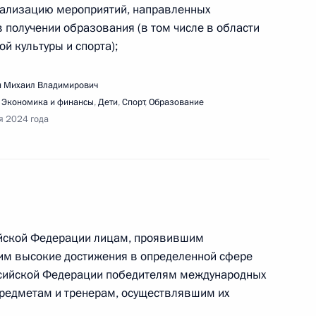
ализацию мероприятий, направленных
 получении образования (в том числе в области
ещения образовательного центра «Сириус»
ой культуры и спорта);
 Михаил Владимирович
,
Экономика и финансы
,
Дети
,
Спорт
,
Образование
я 2024 года
енарного заседания Международного форума
я»
ийской Федерации лицам, проявившим
м высокие достижения в определенной сфере
ещания с членами Правительства
ссийской Федерации победителям международных
редметам и тренерам, осуществлявшим их