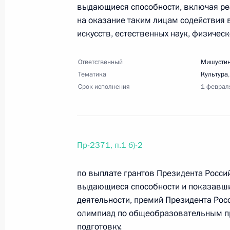
30 ноября 2023 года, четверг
выдающиеся способности, включая ре
на оказание таким лицам содействия в
Перечень поручений по итогам пос
искусств, естественных наук, физическ
30 ноября 2023 года, 20:00
13 поручений
Ответственный
Мишустин
Тематика
Культура
22 ноября 2023 года, среда
Срок исполнения
1 феврал
Перечень поручений по итогам пл
«Российская энергетическая недел
22 ноября 2023 года, 17:00
4 поручения
Пр-2371, п.1 б)-2
по выплате грантов Президента Росс
выдающиеся способности и показавши
Перечень поручений по итогам сов
деятельности, премий Президента Ро
22 ноября 2023 года, 16:00
7 поручений
олимпиад по общеобразовательным п
подготовку.