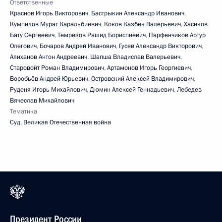
Ответственные
Краснов Игорь Викторович
,
Бастрыкин Александр Иванович
,
Кумпилов Мурат Каральбиевич
,
Коков Казбек Валерьевич
,
Хасиков
Бату Сергеевич
,
Темрезов Рашид Бориспиевич
,
Парфенчиков Артур
Олегович
,
Бочаров Андрей Иванович
,
Гусев Александр Викторович
,
Алиханов Антон Андреевич
,
Шапша Владислав Валерьевич
,
Старовойт Роман Владимирович
,
Артамонов Игорь Георгиевич
,
Воробьёв Андрей Юрьевич
,
Островский Алексей Владимирович
,
Руденя Игорь Михайлович
,
Дюмин Алексей Геннадьевич
,
Лебедев
Вячеслав Михайлович
Тематика
Суд
,
Великая Отечественная война
Президент России