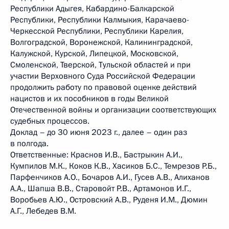
Республики Адыгея, Кабардино-Балкарской
Республики, Республики Калмыкия, Карачаево-
Черкесской Республики, Республики Карелия,
Волгоградской, Воронежской, Калининградской,
Калужской, Курской, Липецкой, Московской,
Смоленской, Тверской, Тульской областей и при
участии Верховного Суда Российской Федерации
продолжить работу по правовой оценке действий
нацистов и их пособников в годы Великой
Отечественной войны и организации соответствующих
судебных процессов.
Доклад – до 30 июня 2023 г., далее – один раз
в полгода.
Ответственные: Краснов И.В., Бастрыкин А.И.,
Кумпилов М.К., Коков К.В., Хасиков Б.С., Темрезов Р.Б.,
Парфенчиков А.О., Бочаров А.И., Гусев А.В., Алиханов
А.А., Шапша В.В., Старовойт Р.В., Артамонов И.Г.,
Воробьев А.Ю., Островский А.В., Руденя И.М., Дюмин
А.Г., Лебедев В.М.