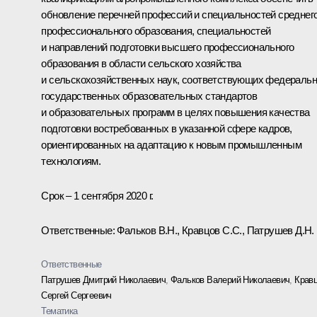
обновление перечней профессий и специальностей среднег
профессионального образования, специальностей
и направлений подготовки высшего профессионального
образования в области сельского хозяйства
и сельскохозяйственных наук, соответствующих федераль
государственных образовательных стандартов
и образовательных программ в целях повышения качества
подготовки востребованных в указанной сфере кадров,
ориентированных на адаптацию к новым промышленным
технологиям.
Срок – 1 сентября 2020 г.
Ответственные: Фальков В.Н., Кравцов С.С., Патрушев Д.Н.
Ответственные
Патрушев Дмитрий Николаевич
,
Фальков Валерий Николаевич
,
Крав
Сергей Сергеевич
Тематика