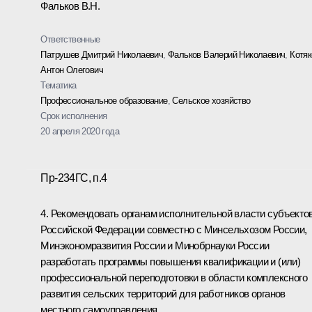
Фальков В.Н.
Ответственные
Патрушев Дмитрий Николаевич
,
Фальков Валерий Николаевич
,
Котяк
Антон Олегович
Тематика
Профессиональное образование
,
Сельское хозяйство
Срок исполнения
20 апреля 2020 года
Пр-234ГС, п.4
4. Рекомендовать органам исполнительной власти субъекто
Российской Федерации совместно с Минсельхозом России,
Минэкономразвития России и Минобрнауки России
разработать программы повышения квалификации и (или)
профессиональной переподготовки в области комплексного
развития сельских территорий для работников органов
местного самоуправления.