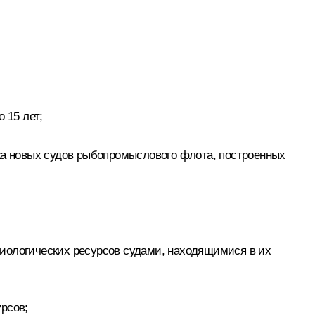
 15 лет;
пка новых судов рыбопромыслового флота, построенных
биологических ресурсов судами, находящимися в их
рсов;