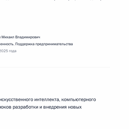
речи Президента с обучающимися МГТУ имени
 Михаил Владимирович
енность
,
Поддержка предпринимательства
2025 года
едания Президиума Госсовета «О развитии
искусственного интеллекта, компьютерного
роков разработки и внедрения новых
ещания с членами Правительства