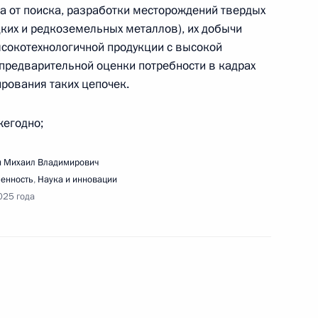
ла от поиска, разработки месторождений твердых
дких и редкоземельных металлов), их добычи
ысокотехнологичной продукции с высокой
предварительной оценки потребности в кадрах
рования таких цепочек.
едания Совета по развитию физической
жегодно;
 Михаил Владимирович
енность
,
Наука и инновации
025 года
едания Совета по реализации госполитики
 и языков народов России
ещания с членами Правительства