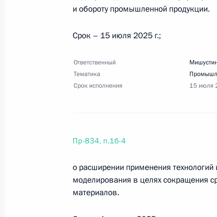
Перечень поручений по итогам вст
и обороту промышленной продукции.
Н.Э.Баумана
Срок – 15 июля 2025 г.;
22 мая 2025 года, 21:00
3 поручения
Ответственный
Мишустин
Тематика
Промышл
21 мая 2025 года, среда
Срок исполнения
15 июля 
Перечень поручений по итогам зас
инфраструктуры для жизни»
21 мая 2025 года, 20:40
43 поручения
Пр-834, п.1б-4
о расширении применения технологий 
16 мая 2025 года, пятница
моделирования в целях сокращения с
материалов.
Перечень поручений по итогам сов
16 мая 2025 года, 18:30
43 поручения