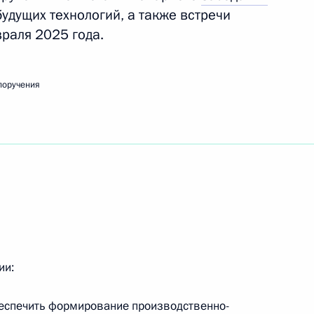
удущих технологий, а также встречи
раля 2025 года.
ечи с представителями деловых кругов
поручения
едания наблюдательного совета АНО «Россия –
ии:
едания попечительского совета фонда «Талант
обеспечить формирование производственно-