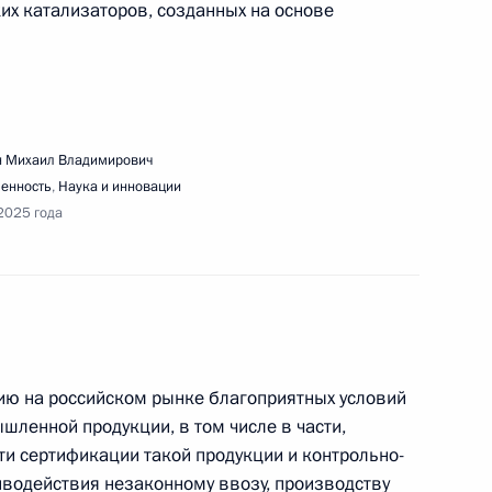
х катализаторов, созданных на основе
едания наблюдательного совета «Движения
 Михаил Владимирович
енность
,
Наука и инновации
2025 года
речи с главами муниципальных образований
муниципального форума «Малая родина – сила
ию на российском рынке благоприятных условий
шленной продукции, в том числе в части,
 сертификации такой продукции и контрольно-
иводействия незаконному ввозу, производству