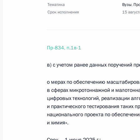
Форума будущих технологий, встре
Тематика
Вузы
,
Пр
18 апреля 2025 года, 18:00
23 поручения
Срок исполнения
15 август
Перечень поручений по итогам пле
Пр-834, п.1в-1
промышленников и предпринимате
18 апреля 2025 года, 17:30
6 поручений
в) с учетом ранее данных поручений п
о мерах по обеспечению масштабирова
1 апреля 2025 года, вторник
в сферах микротоннажной и малотонн
цифровых технологий, реализации алг
Перечень поручений по итогам зас
и практического тестирования таких пр
М.В.Ломоносова
национального проекта по обеспечени
1 апреля 2025 года, 21:20
9 поручений
и химия».
Срок – 1 июня 2025 г.;