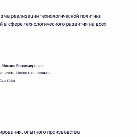
зма реализации технологической политики
 в сфере технологического развития на всех
ещания с членами Правительства
 Михаил Владимирович
енность
,
Наука и инновации
025 года
речи с членами «Деловой России»
тирования, опытного производства