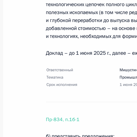
и успех»
технологических цепочек полного цик
10 июля 2025 года, 18:20
6 поручений
полезных ископаемых (в том числе ре
и глубокой переработки до выпуска в
добавленной стоимостью – на основе 
и технологиях, необходимых для форми
Перечень поручений по итогам зас
культуры и спорта
Доклад – до 1 июня 2025 г., далее – е
10 июля 2025 года, 18:15
42 поручения
Ответственный
Мишустин
Тематика
Промышл
Срок исполнения
1 июня 2
Перечень поручений по итогам зас
в сфере поддержки русского языка
10 июля 2025 года, 18:00
13 поручений
Пр-834, п.1б-1
Перечень поручений по итогам сов
б) представить предложения: