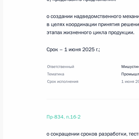
10 июля 2025 года, 17:50
5 поручений
о создании надведомственного механи
в целях координации принятия решений
этапах жизненного цикла продукции.
30 июня 2025 года, понедельник
Перечень поручений по итогам сов
Срок – 1 июня 2025 г.;
30 июня 2025 года, 20:00
4 поручения
Ответственный
Мишустин
Тематика
Промышл
Срок исполнения
1 июня 2
23 июня 2025 года, понедельник
Перечень поручений по итогам вст
23 июня 2025 года, 20:00
20 поручений
Пр-834, п.1б-2
о сокращении сроков разработки, тес