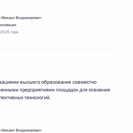
 Михаил Владимирович
очей поездки в Мурманск
инновации
 2025 года
дания Совета по культуре и искусству
изациями высшего образования совместно
ленными предприятиями площадок для освоения
пективных технологий.
нарного заседания и посещения выставки
 Михаил Владимирович