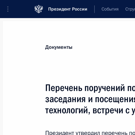
Президент России
События
Стру
Новости
Поручения Президента
Банк
Все поручения
Ближайшие сроки
Сня
Документы
Ответственные лица, организации или тематика 
Все поручения
Перечень поручений по
заседания и посещени
технологий, встречи с
Показа
Президент утвердил перечень п