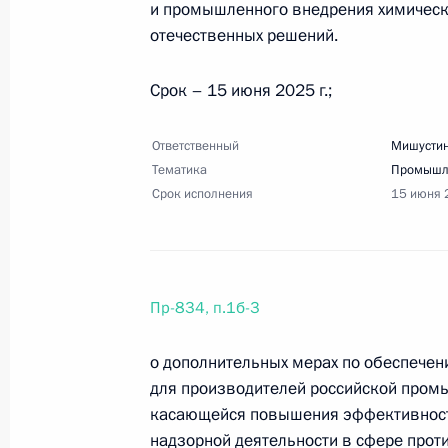
13 июня 2025 года, пятница
и промышленного внедрения химически
отечественных решений.
Перечень поручений по итогам зас
первых»
Срок – 15 июня 2025 г.;
13 июня 2025 года, 20:15
8 поручений
Ответственный
Мишустин
Тематика
Промышл
Срок исполнения
15 июня 
29 мая 2025 года, четверг
Перечень поручений по итогам вст
в рамках второго Всероссийского 
России»
Пр-834, п.1б-3
29 мая 2025 года, 19:30
18 поручений
о дополнительных мерах по обеспечен
для производителей российской промы
касающейся повышения эффективности
22 мая 2025 года, четверг
надзорной деятельности в сфере прот