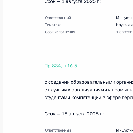
Срок – 1 августа 2025 г.;
Ответственный
Мишустин
Перечень поручений по итогам раб
Тематика
Наука и 
Срок исполнения
1 августа
16 мая 2025 года, 18:00
54 поручения
7 мая 2025 года, среда
Пр-834, п.1б-5
Перечень поручений по итогам засе
о создании образовательными орган
7 мая 2025 года, 18:00
17 поручений
с научными организациями и промыш
студентами компетенций в сфере перс
18 апреля 2025 года, пятница
Срок – 15 августа 2025 г.;
Перечень поручений по итогам пле
Ответственный
Мишустин