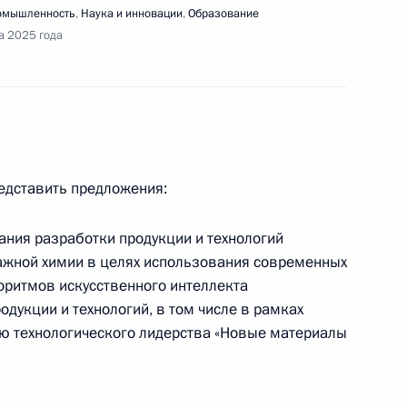
чи с учёными
омышленность
,
Наука и инновации
,
Образование
а 2025 года
нарного заседания съезда Российского союза
лей
редставить предложения:
ния разработки продукции и технологий
ажной химии в целях использования современных
оритмов искусственного интеллекта
едания попечительского совета МГУ имени
одукции и технологий, в том числе в рамках
ю технологического лидерства «Новые материалы