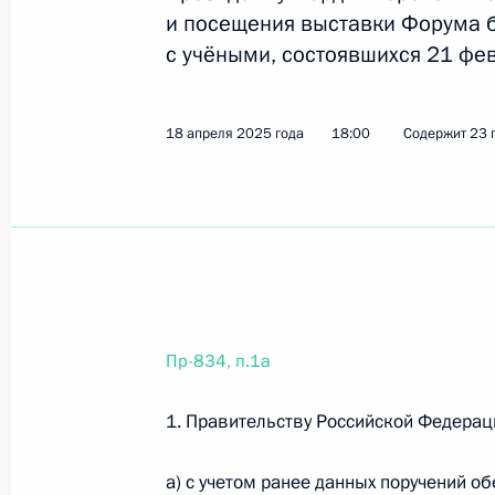
и посещения выставки Форума б
с учёными, состоявшихся 21 фев
16 июля 2025 года, среда
Перечень поручений по итогам встр
18 апреля 2025 года
18:00
Содержит 23 
16 июля 2025 года, 17:20
18 поручений
Перечень поручений по итогам зас
страна возможностей»
16 июля 2025 года, 17:00
10 поручений
Пр-834, п.1а
10 июля 2025 года, четверг
1. Правительству Российской Федерац
Перечень поручений по итогам зас
а) с учетом ранее данных поручений 