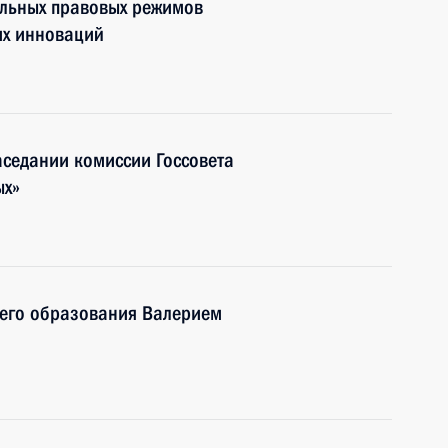
льных правовых режимов
их инноваций
аседании комиссии Госсовета
ых»
шего образования Валерием