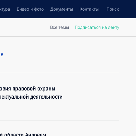
ктура
Видео и фото
Документы
Контакты
Поиск
Все темы
Подписаться на ленту
ов
овия правовой охраны
лектуальной деятельности
й области Андреем