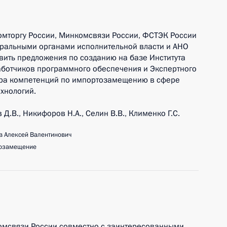
омторгу России, Минкомсвязи России, ФСТЭК России
ральными органами исполнительной власти и АНО
авить предложения по созданию на базе Института
аботчиков программного обеспечения и Экспертного
нтра компетенций по импортозамещению в сфере
хнологий.
Д.В., Никифоров Н.А., Селин В.В., Клименко Г.С.
 Алексей Валентинович
озамещение
омсвязи России совместно с заинтересованными