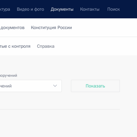
ктура
Видео и фото
Документы
Контакты
Поиск
 документов
Конституция России
тые с контроля
Справка
поручений
учений
Показать