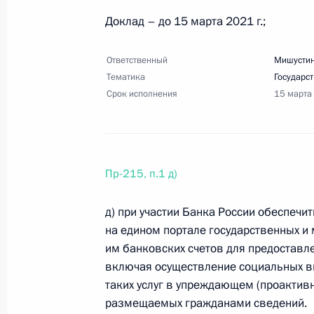
Доклад – до 15 марта 2021 г.;
2 марта 2021 года, вторник
Ответственный
Мишустин
Перечень поручений по итогам сов
Тематика
Государс
2 марта 2021 года, 17:00
2 поручения
Срок исполнения
15 марта
14 февраля 2021 года, воскресень
Пр-215, п.1 д)
Перечень поручений по итогам зас
14 февраля 2021 года, 12:15
6 поручений
д) при участии Банка России обеспеч
на едином портале государственных и
им банковских счетов для предоставле
включая осуществление социальных вы
12 февраля 2021 года, пятница
таких услуг в упреждающем (проактив
Перечень поручений по итогам сов
размещаемых гражданами сведений.