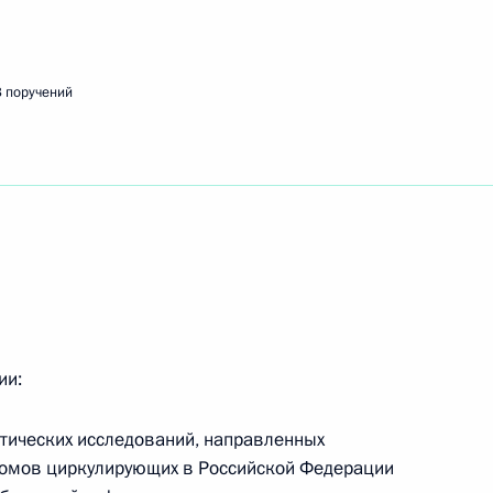
 поручений
акупок работ в сфере геодезии и картографии
едания Совета по науке и образованию
ии:
ктических исследований, направленных
номов циркулирующих в Российской Федерации
ещания с членами Правительства