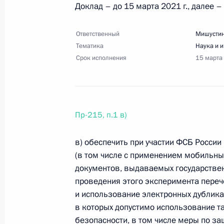
Доклад – до 15 марта 2021 г., далее –
4 апреля 2021 года, воскресенье
Перечень поручений по итогам сов
Ответственный
Мишустин
Тематика
Наука и 
4 апреля 2021 года, 18:00
15 поручений
Срок исполнения
15 марта
25 марта 2021 года, четверг
Перечень поручений по итогам вст
Пр-215, п.1 в)
в Государственной Думе
в) обеспечить при участии ФСБ Росси
25 марта 2021 года, 19:00
6 поручений
(в том числе с применением мобильны
документов, выдаваемых государствен
проведения этого эксперимента переч
17 марта 2021 года, среда
и использование электронных дубликат
в которых допустимо использование т
Перечень поручений по итогам вст
безопасности, в том числе меры по з