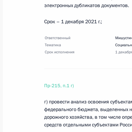
российского студенчества
электронных дубликатов документов.
17 марта 2021 года, 18:00
11 поручений
Срок – 1 декабря 2021 г.;
8 марта 2021 года, понедельник
Ответственный
Мишустин
Тематика
Социальн
Перечень поручений по итогам сов
Срок исполнения
1 декабр
8 марта 2021 года, 16:00
7 поручений
Пр-215, п.1 г)
5 марта 2021 года, пятница
Перечень поручений по итогам зас
г) провести анализ освоения субъект
государственной политики в сфере
федерального бюджета, выделенных н
дорожного хозяйства, в том числе опр
5 марта 2021 года, 17:00
7 поручений
средств отдельными субъектами Росс