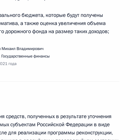
ального бюджета, которые будут получены
рматива, а также оценка увеличения объема
 дорожного фонда на размер таких доходов;
дания Совета по культуре и искусству
 Михаил Владимирович
,
Государственные финансы
2021 года
ещания по стратегическому развитию
я средств, полученных в результате уточнения
емых субъектам Российской Федерации в виде
сле для реализации программы реконструкции,