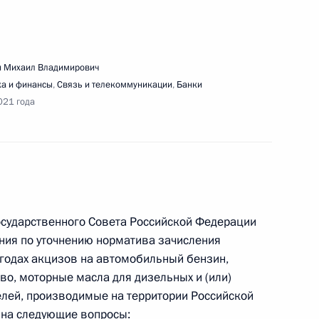
 Михаил Владимирович
вещания по экономическим вопросам
а и финансы
,
Связь и телекоммуникации
,
Банки
021 года
едания Совета по развитию гражданского
Государственного Совета Российской Федерации
ния по уточнению норматива зачисления
одах акцизов на автомобильный бензин,
во, моторные масла для дизельных и (или)
лей, производимые на территории Российской
среднего профессионального образования
 на следующие вопросы: