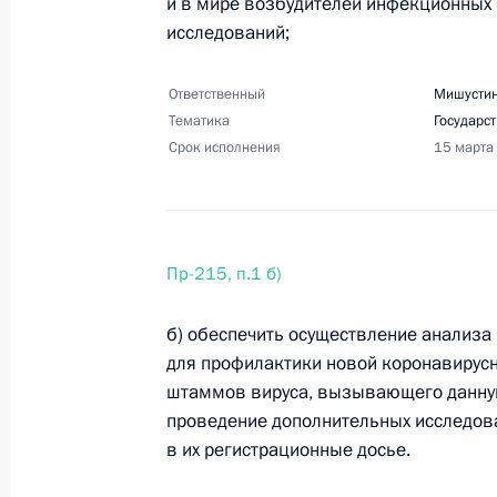
и в мире возбудителей инфекционных 
14 апреля 2021 года, 17:00
6 поручений
исследований;
Ответственный
Мишустин
Тематика
Государс
9 апреля 2021 года, пятница
Срок исполнения
15 марта
Перечень поручений по вопросам р
в отношении российского казачест
9 апреля 2021 года, 18:30
6 поручений
Пр-215, п.1 б)
б) обеспечить осуществление анализа
Перечень поручений по итогам сов
для профилактики новой коронавирусн
инвестиционной активности
штаммов вируса, вызывающего данную
9 апреля 2021 года, 18:00
24 поручения
проведение дополнительных исследов
в их регистрационные досье.