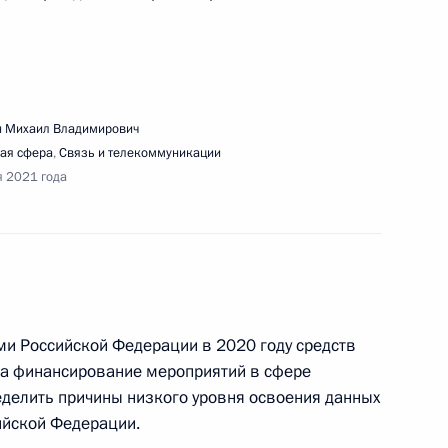
 Михаил Владимирович
ая сфера
,
Связь и телекоммуникации
ещания с членами Правительства
я 2021 года
едания Совета при Президенте по реализации
ами Российской Федерации в 2020 году средств
 защиты семьи и детей
а финансирование мероприятий в сфере
еделить причины низкого уровня освоения данных
ийской Федерации.