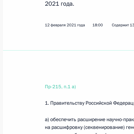
2021 года.
23 апреля 2021 года, пятница
12 февраля 2021 года
18:00
Содержит 13
Перечень поручений по вопросам з
23 апреля 2021 года, 20:00
3 поручения
18 апреля 2021 года, воскресенье
Перечень поручений по итогам зас
Пр-215, п.1 а)
18 апреля 2021 года, 18:50
7 поручений
1. Правительству Российской Федерац
14 апреля 2021 года, среда
а) обеспечить расширение научно-пра
на расшифровку (секвенирование) ге
Перечень поручений по итогам сов