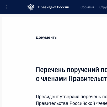
Президент России
События
Стру
Новости
Поручения Президента
Банк
Все поручения
Ближайшие сроки
Сня
Документы
Ответственные лица, организации или тематика 
Все поручения
Перечень поручений п
с членами Правительс
Президент утвердил перечень п
Правительства Российской Фед
Показа