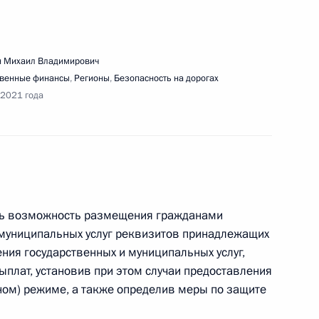
 Михаил Владимирович
ещания о ситуации в банковской сфере
твенные финансы
,
Регионы
,
Безопасность на дорогах
 2021 года
е
едания попечительского совета МГУ
ить возможность размещения гражданами
 муниципальных услуг реквизитов принадлежащих
ния государственных и муниципальных услуг,
плат, установив при этом случаи предоставления
ном) режиме, а также определив меры по защите
ещания с членами Правительства