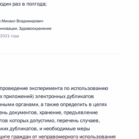
 один раз в полгода;
ещания с членами Правительства
 Михаил Владимирович
инновации
,
Здравоохранение
 2021 года
речи с руководителями фракций
и проведение эксперимента по использованию
х приложений) электронных дубликатов
ными органами, а также определить в целях
ень документов, хранение, предъявление
ов которых допустимо, перечень случаев,
аких дубликатов, и необходимые меры
речи с учащимися вузов по случаю Дня
ащите граждан от неправомерного использования