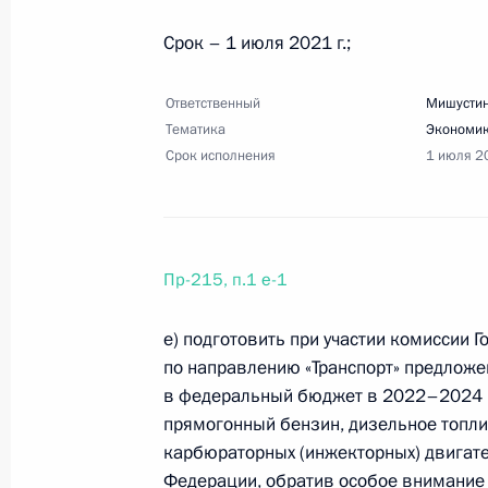
12 февраля 2021 года, 18:00
13 поручений
Срок – 1 июля 2021 г.;
Ответственный
Мишустин
Перечень поручений по итогам со
Тематика
Экономик
12 февраля 2021 года, 17:30
12 поручений
Срок исполнения
1 июля 2
28 января 2021 года, четверг
Пр-215, п.1 е-1
Перечень поручений по итогам зас
общества и правам человека
е) подготовить при участии комиссии 
по направлению «Транспорт» предложе
28 января 2021 года, 20:00
15 поручений
в федеральный бюджет в 2022–2024 г
прямогонный бензин, дизельное топли
карбюраторных (инжекторных) двигате
Перечень поручений по вопросам 
Федерации, обратив особое внимание