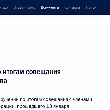
ктура
Видео и фото
Документы
Контакты
Поиск
 документов
Конституция России
тые с контроля
Справка
апрель, 2021
поручений
Показать
о итогам совещания
тва
оручений по итогам
совещания
с членами
ерации, прошедшего 13 января
ть следующие материалы