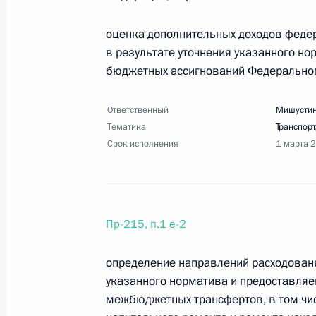
28 января 2021 года, 19:00
6 поручений
оценка дополнительных доходов федер
в результате уточнения указанного но
бюджетных ассигнований Федерального
23 января 2021 года, суббота
Перечень поручений по итогам засе
Ответственный
Мишустин
Тематика
Транспорт
23 января 2021 года, 17:00
14 поручений
Срок исполнения
1 марта 
16 января 2021 года, суббота
Пр-215, п.1 е-2
Перечень поручений по итогам сов
нефтегазохимической отрасли
определение направлений расходовани
16 января 2021 года, 18:00
23 поручения
указанного норматива и предоставля
межбюджетных трансфертов, в том чи