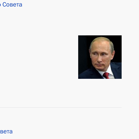
о Совета
овета