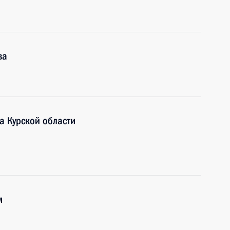
ва
а Курской области
м