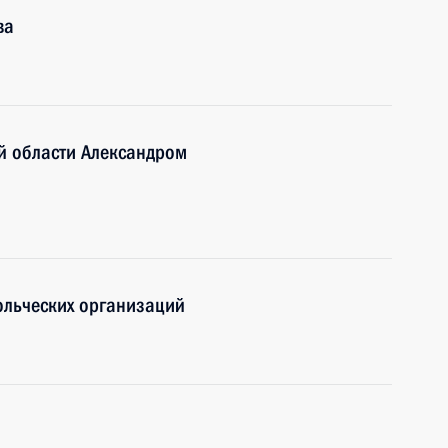
ва
ой области Александром
ольческих организаций