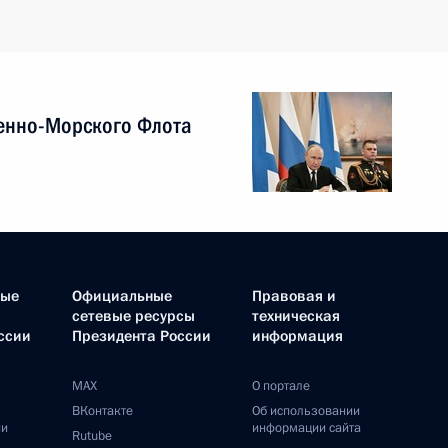
енно-Морского Флота
ные
Официальные
Правовая и
сетевые ресурсы
техническая
ссии
Президента России
информация
MAX
О портале
ВКонтакте
Об использовании
ии
информации сайта
Rutube