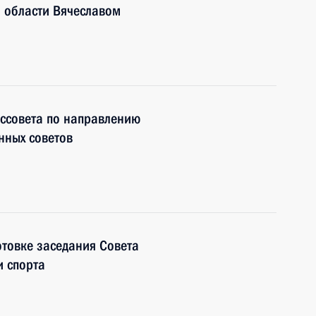
 области Вячеславом
оссовета по направлению
нных советов
отовке заседания Совета
и спорта