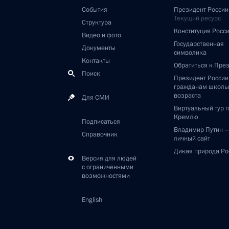
События
Президент России
Текущий ресурс
Структура
Конституция Росс
Видео и фото
Государственная
Документы
символика
Контакты
Обратиться к Пре
Поиск
Президент Росси
гражданам школь
возраста
Для СМИ
Виртуальный тур 
Кремлю
Подписаться
Владимир Путин 
Справочник
личный сайт
Дикая природа Ро
Версия для людей
с ограниченными
возможностями
English