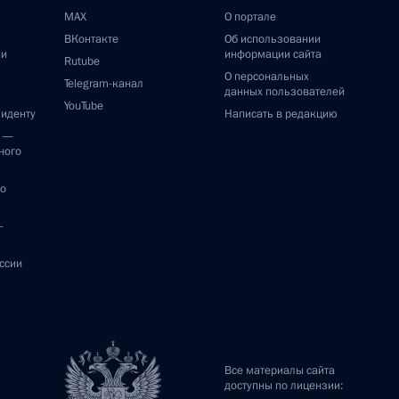
MAX
О портале
ВКонтакте
Об использовании
ии
информации сайта
Rutube
О персональных
Telegram-канал
данных пользователей
YouTube
зиденту
Написать в редакцию
и —
ного
по
—
ссии
Все материалы сайта
доступны по лицензии: