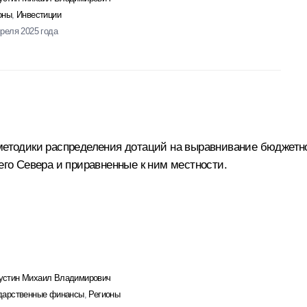
оны
,
Инвестиции
преля 2025 года
 методики распределения дотаций на выравнивание бюджет
него Севера и приравненные к ним местности.
стин Михаил Владимирович
дарственные финансы
,
Регионы