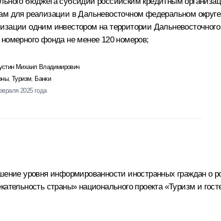
ального бюджета субсидий российским кредитным организа
ам для реализации в Дальневосточном федеральном округе 
лизации одним инвестором на территории Дальневосточного
 номерного фонда не менее 120 номеров;
стин Михаил Владимирович
оны
,
Туризм
,
Банки
евраля 2025 года
вышение уровня информированности иностранных граждан о 
екательность страны» национального проекта «Туризм и гос