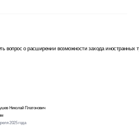
ть вопрос о расширении возможности захода иностранных т
ушев Николай Платонович
зм
преля 2025 года