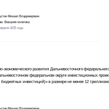
стин Михаил Владимирович
зм
,
Внешняя политика
евраля 2025 года
но-экономического развития Дальневосточного федерального 
альневосточном федеральном округе инвестиционных проект
а бюджетных инвестиций)» в размере не менее 12 триллионо
стин Михаил Владимирович