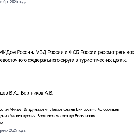
ктября 2025 года
 МИДом России, МВД России и ФСБ России рассмотреть воз
восточного федерального округа в туристических целях.
ев В.А., Бортников А.В.
стин Михаил Владимирович
,
Лавров Сергей Викторович
,
Колокольцев
имир Александрович
,
Бортников Александр Васильевич
зм
преля 2025 года