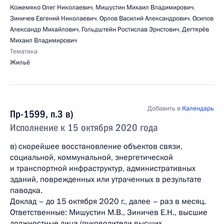
Кожемяко Олег Николаевич
,
Мишустин Михаил Владимирович
,
Зиничев Евгений Николаевич
,
Орлов Василий Александрович
,
Осипов
Александр Михайлович
,
Гольдштейн Ростислав Эрнстович
,
Дегтярёв
Михаил Владимирович
Тематика
Жильё
Добавить в
Календарь
Пр-1599, п.3 в)
Исполнение к 15 октября 2020 года
в) скорейшее восстановление объектов связи,
социальной, коммунальной, энергетической
и транспортной инфраструктур, административных
зданий, поврежденных или утраченных в результате
паводка.
Доклад – до 15 октября 2020 г., далее – раз в месяц.
Ответственные: Мишустин М.В., Зиничев Е.Н., высшие
должностные лица (руководители высших