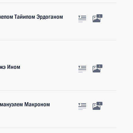
джепом Тайипом Эрдоганом
5
Чжэ Ином
5
ммануэлем Макроном
4