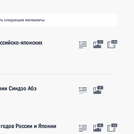
ть следующие материалы
оссийско-японских
3
13м
нии Синдзо Абэ
2
годов России и Японии
6
7м