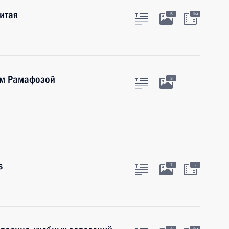
Китая
5
6м
ом Рамафозой
3
s
:
7