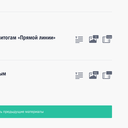
 итогам «Прямой линии»
3
11м
ным
:
61
ть предыдущие материалы