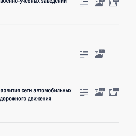
 военно‑учебных заведений
8
6м
2
развития сети автомобильных
:
12
 дорожного движения