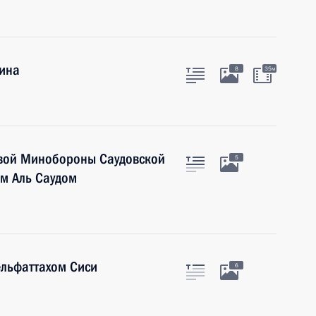
тина
8
35м
авой Минобороны Саудовской
5
м Аль Саудом
ельфаттахом Сиси
6