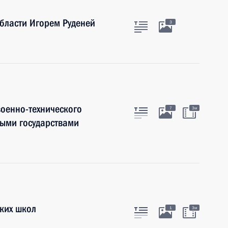
области Игорем Руденей
3
оенно-технического
7
3м
ными государствами
ких школ
1
3м