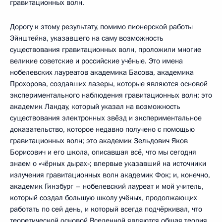
гравитационных волн.
Дорогу к этому результату, помимо пионерской работы
Эйнштейна, указавшего на саму возможность
существования гравитационных волн, проложили многие
великие советские и российские учёные. Это имена
нобелевских лауреатов академика Басова, академика
Прохорова, создавших лазеры, которые являются основой
экспериментального наблюдения гравитационных волн; это
академик Ландау, который указал на возможность
существования электронных звёзд и экспериментальное
доказательство, которое недавно получено с помощью
гравитационных волн; это академик Зельдович Яков
Борисович и его школа, описавшая всё, что мы сегодня
знаем о «чёрных дырах»; впервые указавший на источники
излучения гравитационных волн академик Фок; и, конечно,
академик Гинзбург – нобелевский лауреат и мой учитель,
который создал большую школу учёных, продолжающих
работать по сей день, и который всегда подчёркивал, что
теоретической основой Вселенной являются общая теория