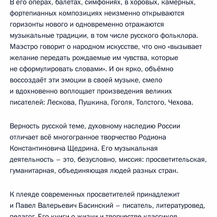
В его операх, балетах, симфониях, в хоровых, камерных,
фортепианных композициях неизменно открываются
горизонты нового и одновременно отражаются
музыкальные традиции, в том числе русского фольклора.
Маэстро говорит о народном искусстве, что оно «вызывает
желание передать рождаемые им чувства, которые
не сформулировать словами». И он ярко, объёмно
воссоздаёт эти эмоции в своей музыке, смело
и вдохновенно воплощает произведения великих
писателей: Лескова, Пушкина, Гоголя, Толстого, Чехова.
Верность русской теме, духовному наследию России
отличает всё многогранное творчество Родиона
Константиновича Щедрина. Его музыкальная
деятельность – это, безусловно, миссия: просветительская,
гуманитарная, объединяющая людей разных стран.
К плеяде современных просветителей принадлежит
и Павел Валерьевич Басинский – писатель, литературовед,
педагог. Его книги о жизни и творчестве классиков