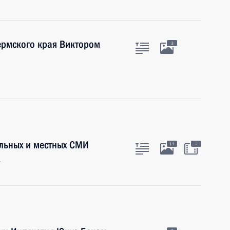
ермского края Виктором
3
льных и местных СМИ
:
11
г