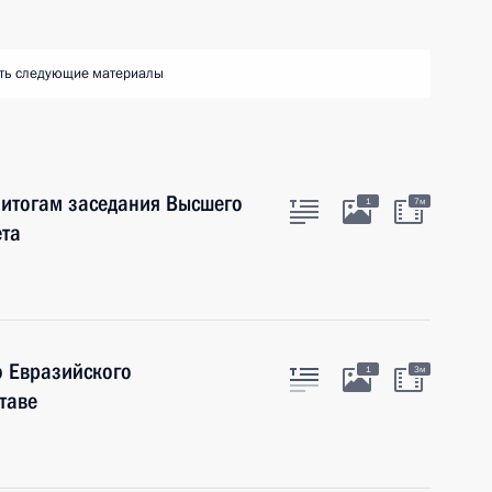
ть следующие материалы
 итогам заседания Высшего
1
7м
ета
о Евразийского
1
3м
таве