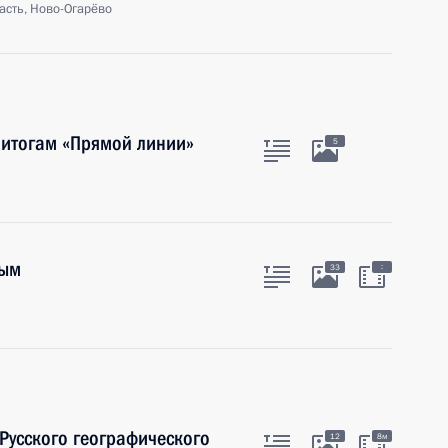
асть, Ново-Огарёво
 итогам «Прямой линии»
5
ным
:
33
 Русского географического
12
8м