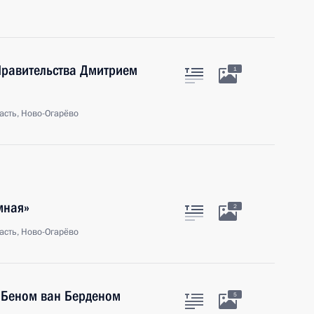
Правительства Дмитрием
1
асть, Ново-Огарёво
мная»
2
асть, Ново-Огарёво
» Беном ван Берденом
5