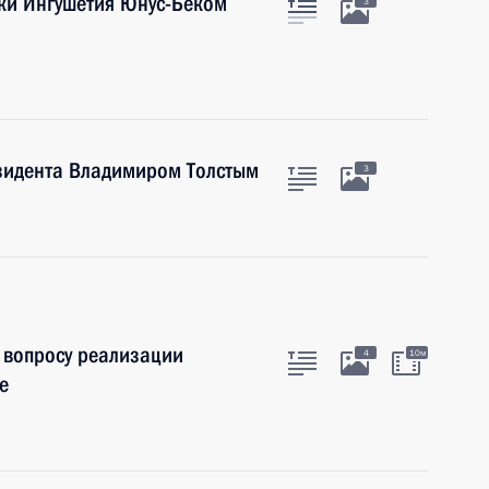
ики Ингушетия Юнус-Беком
3
езидента Владимиром Толстым
3
 вопросу реализации
4
10м
е