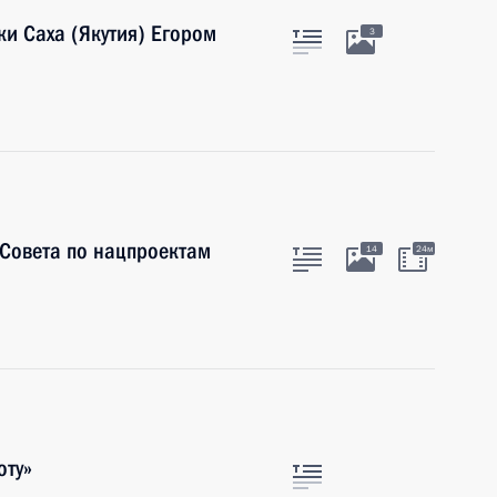
ки Саха (Якутия) Егором
3
 Совета по нацпроектам
14
24м
оту»