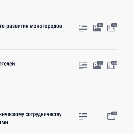
го развития моногородов
10
5м
ателей
7
35м
ническому сотрудничеству
6м
ами