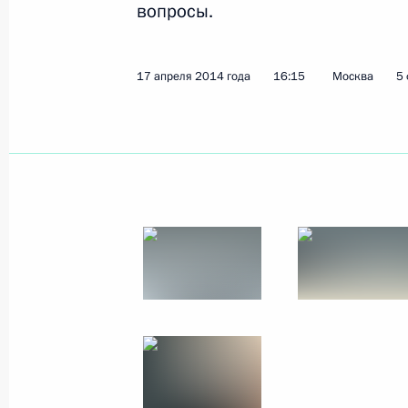
вопросы.
Показа
17 апреля 2014 года
16:15
Москва
5
Встреча с наследным принцем Бах
Хамадом аль-Халифой
30 апреля 2014 года, 15:15
Москва, Кремль
29 апреля 2014 года, вторник
Ответы на вопросы журналистов по
Евразийского экономического сов
29 апреля 2014 года, 23:30
Минск