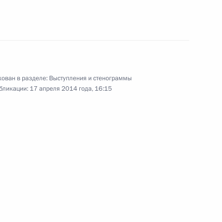
о Евразийского
1
3м
таве
ован в разделе:
Выступления и стенограммы
бликации:
17 апреля 2014 года, 16:15
го развития моногородов
10
5м
ателей
7
35м