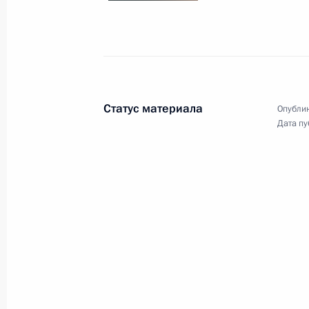
Выступление на заседании Высшег
экономического совета в узком сос
29 апреля 2014 года, 19:00
Статус материала
Опублик
Дата пу
28 апреля 2014 года, понедельник
Совещание по вопросам стабильно
28 апреля 2014 года, 18:50
Петрозаводск
Встреча с членами Совета законод
28 апреля 2014 года, 15:40
Петрозаводск