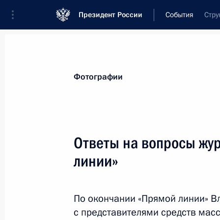
Президент России
События
Стру
Президент
Администрация
Государст
Новости
Стенограммы
Поездки
Те
Фотографии
Рубрикация материалов
Все материалы
Ответы на вопросы жу
Послания Федеральному Собранию
линии»
Заявления по важнейшим вопросам
Совещания, заседания, рабочие встречи
По окончании «Прямой линии» В
Речи и обращения
с представителями средств мас