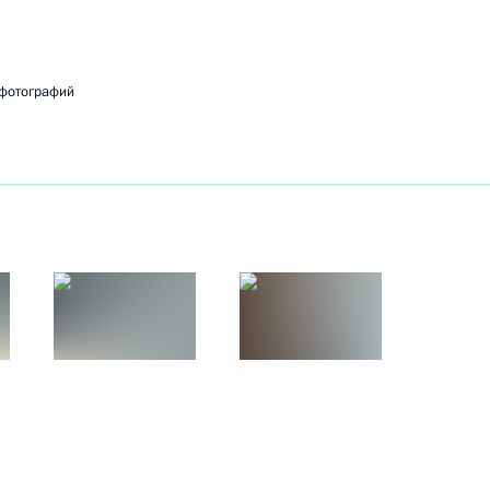
ть следующие материалы
 фотографий
рейна Сальманом бен
5
 итогам заседания Высшего
1
7м
ета