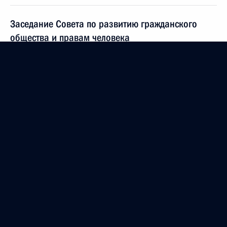
Заседание Совета по развитию гражданского
общества и правам человека
1 февраля 2011 года, 12:00
Рабочая встреча с губернатором Свердловской
области Александром Мишариным
1 февраля 2011 года, 10:30
Екатеринбург
Подписан Указ «О Совете при Президенте
Российской Федерации по развитию
гражданского общества и правам человека»
1 февраля 2011 года, 10:10