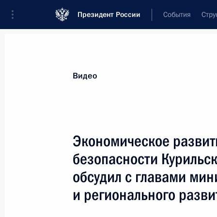
Президент России
События
Стру
Видеозаписи
Фотографии
Аудиозапи
Все материалы
Выступления
Совещан
Видео
Показа
Экономическое развит
безопасности Курильск
обсудил с главами мин
Переговоры с Президентом
Италии Джорджо
и регионального разви
Наполитано