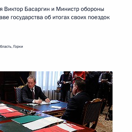
я Виктор Басаргин и Министр обороны
14 февраля 2011 года
Видео, 9 мин.
ве государства об итогах своих поездок
бласть, Горки
Дмитрий Медведев
ознакомился с мерами