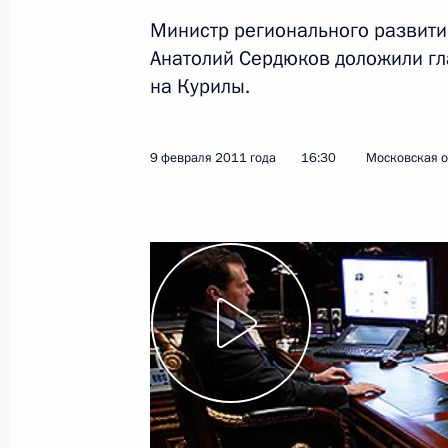
Министр регионального развити
16 февраля 2011 года
Видео, 7 мин.
Анатолий Сердюков доложили гла
на Курилы.
9 февраля 2011 года
16:30
Московская о
Заседание президиума
Госсовета о мерах