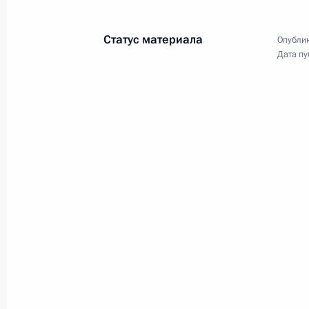
Совещание о мерах
по борьбе с инфляцией
Статус материала
Опублик
Дата пу
9 февраля 2011 года
Видео, 7 мин.