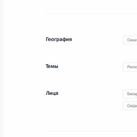
членами Совета
Безопасности
9 февраля 2011 года
Видео, 3 мин.
География
Саха
Темы
Реги
Лица
Баса
Серд