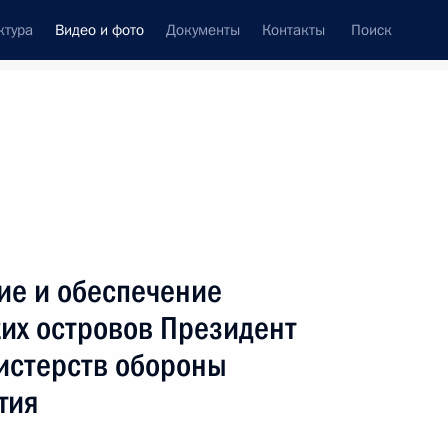
ктура
Видео и фото
Документы
Контакты
Поиск
си
ия, встречи
Встречи со СМИ
февраль, 2011
ть следующие материалы
ие и обеспечение
их островов Президент
истерств обороны
Совещание по вопросам
занятости населения
тия