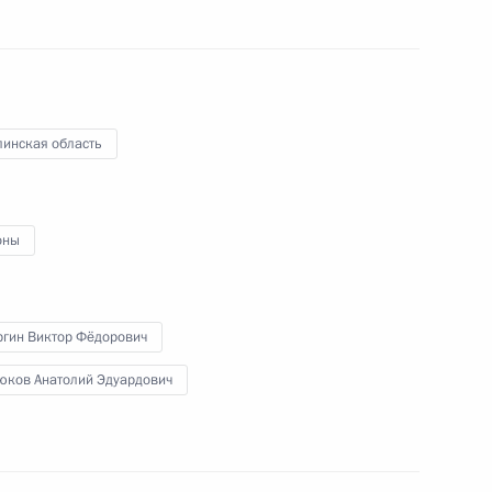
Курильских островов Президент
обсудил с главами министерств
обороны и регионального
развития
9 февраля 2011 года
Видео, 13 мин.
линская область
оны
ргин Виктор Фёдорович
юков Анатолий Эдуардович