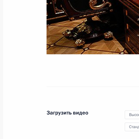
по укреплению
межнационального согласия
11 февраля 2011 года
Видео, 15 мин.
Загрузить видео
Высо
Станд
Совещание с постоянными