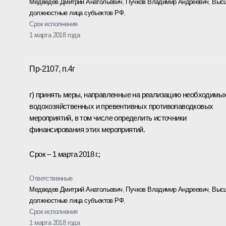
Медведев Дмитрий Анатольевич
,
Пучков Владимир Андреевич
,
Выс
должностные лица субъектов РФ
,
Срок исполнения
1 марта 2018 года
Пр-2107, п.4г
г) принять меры, направленные на реализацию необходимы
водохозяйственных и превентивных противопаводковых
мероприятий, в том числе определить источники
финансирования этих мероприятий.
Срок – 1 марта 2018 г.;
Ответственные
Медведев Дмитрий Анатольевич
,
Пучков Владимир Андреевич
,
Выс
должностные лица субъектов РФ
,
Срок исполнения
1 марта 2018 года