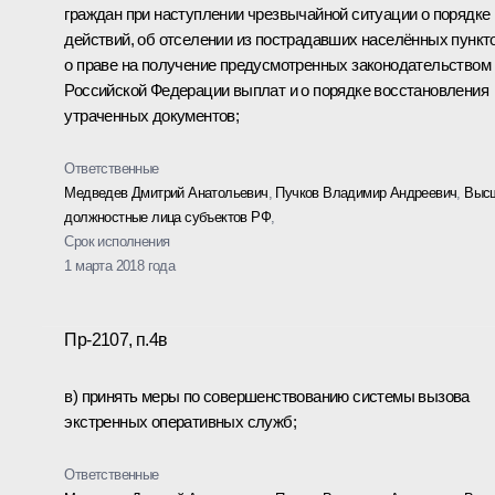
граждан при наступлении чрезвычайной ситуации о порядке 
действий, об отселении из пострадавших населённых пункто
о праве на получение предусмотренных законодательством
Российской Федерации выплат и о порядке восстановления
утраченных документов;
Ответственные
Медведев Дмитрий Анатольевич
,
Пучков Владимир Андреевич
,
Выс
должностные лица субъектов РФ
,
Срок исполнения
1 марта 2018 года
Пр-2107, п.4в
в) принять меры по совершенствованию системы вызова
экстренных оперативных служб;
Ответственные