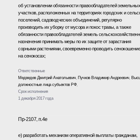
об установлении обязанности правообладателей земельны
участков, расположенных на территориях городских и сельс
поселений, садоводческих объединений, регулярно
производить их уборку от мусора и покос травы, а также
обязанности правообладателей земель сельскохозяйственн
назначения принимать меры по их защите от зарастания
сорными растениями, своевременно проводить сенокошени
на сенокосах;
Ответственные
Медведев Дмитрий Анатольевич
,
Пучков Владимир Андреевич
,
Выс
должностные лица субъектов РФ
,
Срок исполнения
1 декабря 2017 года
Пр-2107, п.4е
е) разработать механизм оперативной выплаты гражданам,