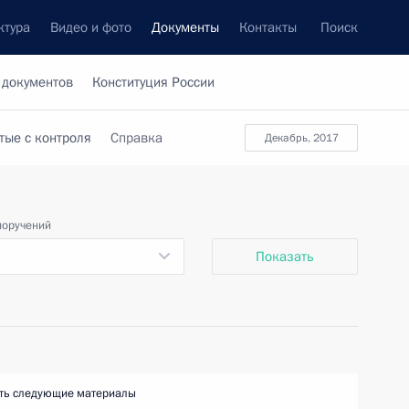
ктура
Видео и фото
Документы
Контакты
Поиск
 документов
Конституция России
тые с контроля
Справка
декабрь, 2017
поручений
Показать
ть следующие материалы