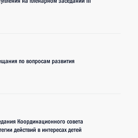
упления на пленарном заседании III
ещания по вопросам развития
едания Координационного совета
егии действий в интересах детей