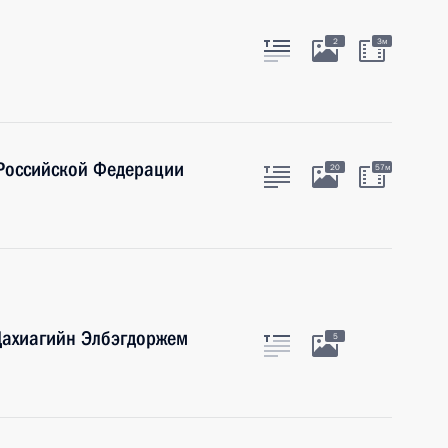
2
3м
 Российской Федерации
20
57м
Цахиагийн Элбэгдоржем
5