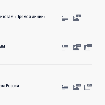
 итогам «Прямой линии»
9
ным
:
40
ам России
14
13м