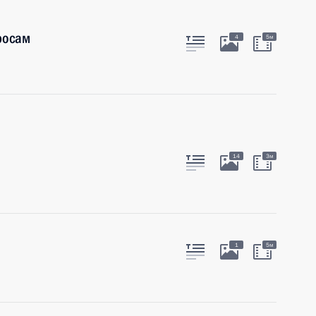
росам
4
5м
14
3м
1
5м