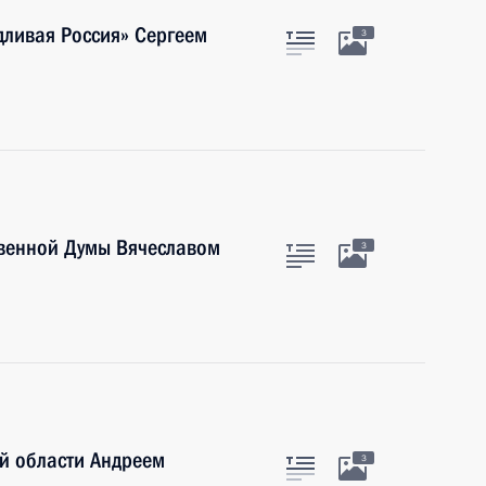
дливая Россия» Сергеем
3
твенной Думы Вячеславом
3
й области Андреем
3