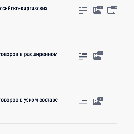
оссийско-киргизских
3
15м
еговоров в расширенном
4
говоров в узком составе
4