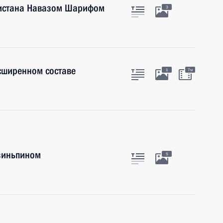
кистана Навазом Шарифом
3
сширенном составе
1
7м
Цзиньпином
5