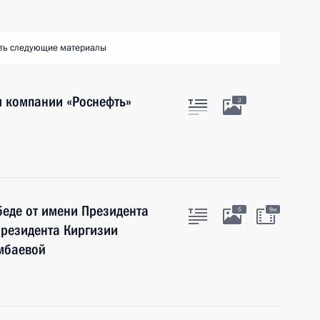
ть следующие материалы
я компании «Роснефть»
2
беде от имени Президента
5
9м
Президента Киргизии
мбаевой