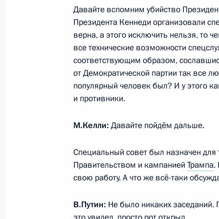
Встреча с Уполномоченным по пра
Давайте вспомним убийство Президент
Кузнецовой
Президента Кеннеди организовали сп
31 мая 2017 года, 16:30
Москва, Кремль
верна, а этого исключить нельзя, то ч
все технические возможности спецслу
соответствующим образом, сославшись
от Демократической партии так все лю
Интервью Владимира Путина францу
популярный человек был? И у этого к
31 мая 2017 года, 08:00
Париж
и противники.
М.Келли:
Давайте пойдём дальше.
30 мая 2017 года, вторник
Специальный совет был назначен для 
Встреча с академиками Российско
Правительством и кампанией
Трампа
.
30 мая 2017 года, 19:30
Москва, Кремль
свою работу. А что же всё-таки обсужд
В.Путин:
Не было никаких заседаний. П
это увидел, просто рот открыл.