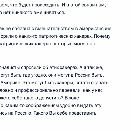
ародных информационных
м, что будет происходить. И в этой связи нам,
о нет никакого вмешиваться.
как не связана с вмешательством в американские
орили о каких-то патриотических хакерах. Почему
патриотических хакерах, которые могут как-
аторами
22
2м
алисты спросили об этих хакерах. А я так же,
огут быть где угодно, они могут в России быть,
 Америке. Это могут быть хакеры, кстати сказать,
ловко и профессионально перевели, как у нас
лава»
21
16м
ожете себе такого допустить? В ходе
о каким-то соображениям удобно выдать эту
сь на Россию. Такого Вы себе представить
3