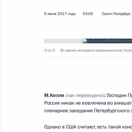
5 июня 2017 года
03:00
Санкт-Петербург
Показа
5 июня 2017 года, понедельник
3 из 3
Во время интервью американскому теле
Встреча с губернатором Московско
Воробьёвым
5 июня 2017 года, 16:15
Москва, Кремль
М.Келли
(как переведено)
:
Господин П
Встреча с Секретарём Совета Безо
Россия никак не вовлечена во вмеша
Патрушевым
пленарное заседание Петербургского 
5 июня 2017 года, 13:30
Москва, Кремль
Однако в США считают, есть такой конс