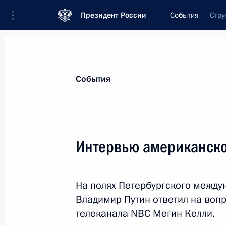
Президент России
События
Стру
Президент
Администрация
Государст
Новости
Стенограммы
Поездки
Те
События
Рубрикация материалов
Все материалы
Интервью американско
Послания Федеральному Собранию
Заявления по важнейшим вопросам
На полях Петербургского между
Совещания, заседания, рабочие встречи
Владимир Путин ответил на воп
Речи и обращения
телеканала NBC Мегин Келли.