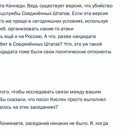
вам ребёнка Анной
а Кеннеди. Ведь существует версия, что убийство
ецслужбы Соединённых Штатов. Если эта версия
его же проще в сегодняшних условиях, используя
жб, организовать какие-то атаки
 ещё и на Россию. А что, разве кандидата
бят в Соединённых Штатах? Что, это уж такой
зской газете Le Figaro
5
30м
андидата тоже были свои политические оппоненты
того, чтобы исследовать связи между вашим
й академии наук
4
2м
 Вы сказали, что посол Кисляк просто выполнял
алось на этих заседаниях?
онимаете, заседаний никаких не было. Я, когда