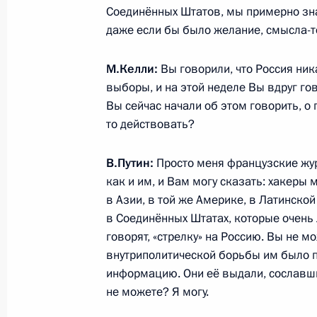
Встреча с руководителями междун
Соединённых Штатов, мы примерно знае
агентств
даже если бы было желание, смысла-т
1 июня 2017 года, 13:30
Санкт-Петербург
М.Келли:
Вы говорили, что Россия ни
выборы, и на этой неделе Вы вдруг гов
Вы сейчас начали об этом говорить, о 
31 мая 2017 года, среда
то действовать?
Встреча с российскими мультиплик
В.Путин:
Просто меня французские журн
31 мая 2017 года, 19:30
Москва, Кремль
как и им, и Вам могу сказать: хакеры м
в Азии, в той же Америке, в Латинской
в Соединённых Штатах, которые очень 
Вручение орденов «Родительская с
говорят, «стрелку» на Россию. Вы не м
31 мая 2017 года, 17:15
Москва, Кремль
внутриполитической борьбы им было п
информацию. Они её выдали, сославши
не можете? Я могу.