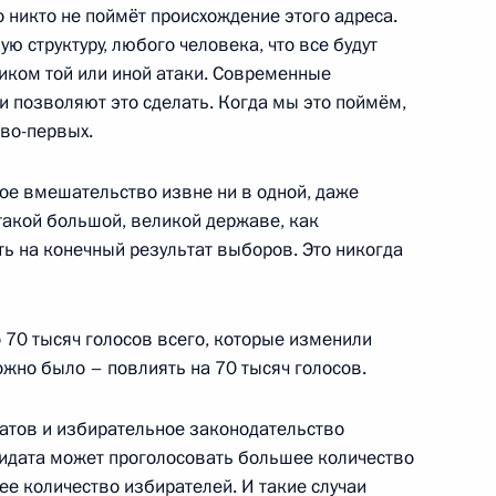
 никто не поймёт происхождение этого адреса.
ю структуру, любого человека, что все будут
йших иностранных компаний
4
6м
ником той или иной атаки. Современные
и позволяют это сделать. Когда мы это поймём,
 во-первых.
кое вмешательство извне ни в одной, даже
м ООН Антониу Гутеррешем
2
 такой большой, великой державе, как
ь на конечный результат выборов. Это никогда
о 70 тысяч голосов всего, которые изменили
 Австрии Кристианом Керном
4
ложно было – повлиять на 70 тысяч голосов.
атов и избирательное законодательство
дидата может проголосовать большее количество
ого международного
е количество избирателей. И такие случаи
:
13