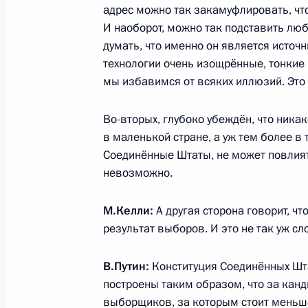
адрес можно так закамуфлировать, что
2 июня 2017 года, пятница
И наоборот, можно так подставить любу
Встреча с руководителями крупне
думать, что именно он является источ
технологии очень изощрённые, тонкие 
2 июня 2017 года, 20:30
Санкт-Петербург
мы избавимся от всяких иллюзий. Это
Во-вторых, глубоко убеждён, что ника
Встреча с Генеральным секретарё
в маленькой стране, а уж тем более в
2 июня 2017 года, 20:00
Санкт-Петербург
Соединённые Штаты, не может повлият
невозможно.
М.Келли:
А другая сторона говорит, чт
Встреча с Федеральным канцлером
результат выборов. И это не так уж с
2 июня 2017 года, 18:45
Санкт-Петербург
В.Путин:
Конституция Соединённых Шт
построены таким образом, что за кан
Пленарное заседание Петербургск
выборщиков, за которым стоит меньше