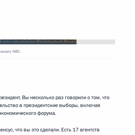
ть следующие материалы
каналу NBC.
й области Андреем
3
резидент, Вы несколько раз говорили о том, что
пасности Николаем
2
тельство в президентские выборы, включая
экономического форума.
енсус, что вы это сделали. Есть 17 агентств