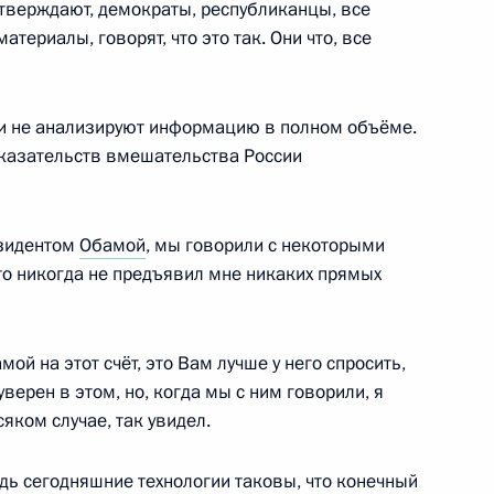
утверждают, демократы, республиканцы, все
териалы, говорят, что это так. Они что, все
лу NBC
3
20м
и не анализируют информацию в полном объёме.
доказательств вмешательства России
«Кристоф де Маржери»
5
3м
езидентом
Обамой
, мы говорили с некоторыми
о никогда не предъявил мне никаких прямых
й на этот счёт, это Вам лучше у него спросить,
Даниилу Гранину
6
6м
уверен в этом, но, когда мы с ним говорили, я
сяком случае, так увидел.
едь сегодняшние технологии таковы, что конечный