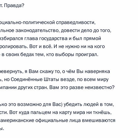
т. Правда?
социально-политической справедливости,
льное законодательство, довести дело до того,
збирался глава государства и был прямой
ского и американского
4
10м
олировать. Вот и всё. И не нужно ни на кого
 в своих бедах тем, кто выборы проиграл.
еревернуть, я Вам скажу то, о чём Вы наверняка
ть, но Соединённые Штаты везде, по всем миру
ании других стран. Вам это разве неизвестно?
вета РФПИ и представителями
ько это возможно для Вас) убедить людей в том,
6
9м
сти. Вот куда пальцем на карту мира ни ткнёшь,
что американские официальные лица вмешиваются
ы.