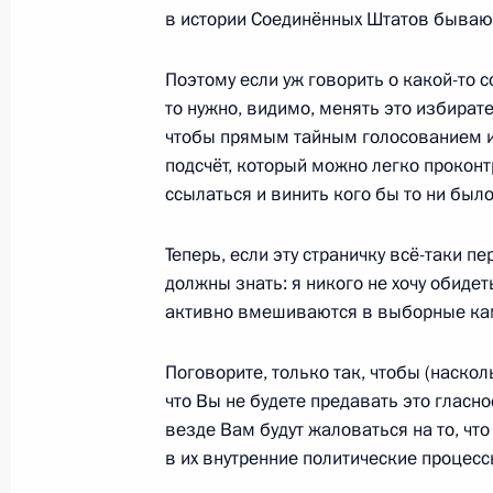
экономического форума
в истории Соединённых Штатов бываю
2 июня 2017 года, 17:10
Санкт-Петербург
Поэтому если уж говорить о какой-то 
то нужно, видимо, менять это избирате
чтобы прямым тайным голосованием и
Встреча с представителями россий
подсчёт, который можно легко проконтр
бизнеса
ссылаться и винить кого бы то ни было
2 июня 2017 года, 13:30
Санкт-Петербург
Теперь, если эту страничку всё-таки п
должны знать: я никого не хочу обиде
активно вмешиваются в выборные камп
1 июня 2017 года, четверг
Встреча с членами экспертного со
Поговорите, только так, чтобы (наскол
что Вы не будете предавать это гласно
инвестиционного сообщества
везде Вам будут жаловаться на то, 
1 июня 2017 года, 19:30
Санкт-Петербург
в их внутренние политические процесс