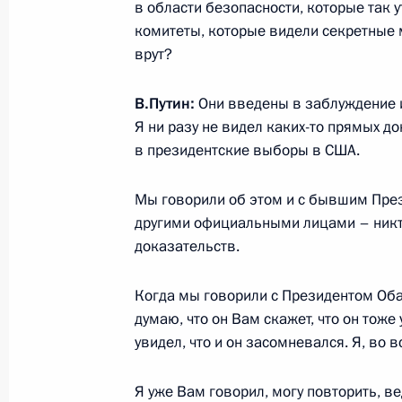
в области безопасности, которые так 
комитеты, которые видели секретные ма
Интервью американскому телекана
врут?
5 июня 2017 года, 03:00
Санкт-Петербург
В.Путин:
Они введены в заблуждение 
Я ни разу не видел каких-то прямых 
в президентские выборы в США.
3 июня 2017 года, суббота
Церемония имянаречения танкера 
Мы говорили об этом и с бывшим Пр
другими официальными лицами – никт
3 июня 2017 года, 14:15
Санкт-Петербург
доказательств.
Когда мы говорили с Президентом Обамо
Вручение Государственной премии 
думаю, что он Вам скажет, что он тоже 
3 июня 2017 года, 13:00
Санкт-Петербург
увидел, что и он засомневался. Я, во в
Я уже Вам говорил, могу повторить, в