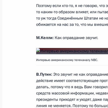
Поэтому если кто-то, я не говорю, что
Заявления для прессы по итогам р
то каким-то образом влияет, или пытает
переговоров
то уж тогда Соединённым Штатам не на 
обижается на нас за то, что мы вмеш
1 июня 2017 года, 19:00
Санкт-Петербург
М.Келли:
Как оправдание звучит.
Встреча с представителями деловых
1 июня 2017 года, 17:30
Санкт-Петербург
Интервью американскому телеканалу NBC.
В.Путин:
Это звучит не как оправдание
Встреча с Премьер-министром Ин
действие имеет соответствующее проти
1 июня 2017 года, 14:20
Санкт-Петербург
делать, потому что я ведь Вам говорил
средств массовой информации, недавн
президенты приходят и уходят, даже п
линия не меняется. Поэтому по большом