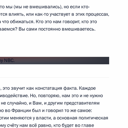
 это мы (мы не вмешивались), но если кто-
оссийско-индийских
4
21м
ся влиять, или как-то участвует в этих процессах,
что обижаться. Кто это нам говорит, кто это
иваемся? Вы сами постоянно вмешиваетесь.
 кругов России и Индии
3
5м
, это звучит как констатация факта. Каждое
дии Нарендрой Моди
10
водействие. Но, повторяю, нам это и не нужно
 не случайно, и Вам, и другим представителям
о во Франции был и говорил то же самое:
артии меняются у власти, а основная политическая
у счёту нам всё равно, кто будет во главе
9
27м