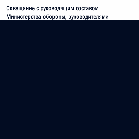
Совещание с руководящим составом
Министерства обороны, руководителями
федеральных ведомств и предприятий ОПК
10 ноября 2020 года, 18:20
Сочи
6 ноября 2020 года, пятница
Встреча с Председателем Центризбиркома Эллой
Памфиловой
6 ноября 2020 года, 14:50
Москва, Кремль
5 ноября 2020 года, четверг