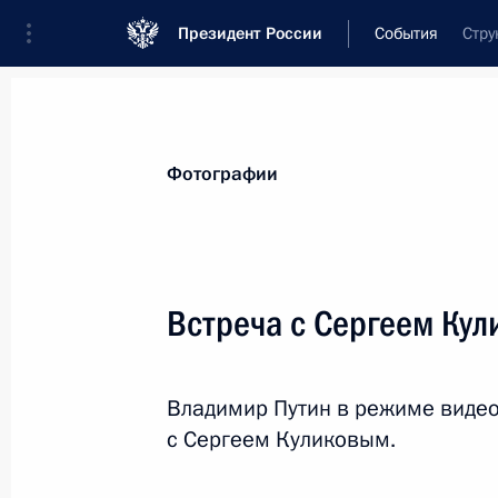
Президент России
События
Стру
Президент
Администрация
Государст
Новости
Стенограммы
Поездки
Те
Фотографии
Рубрикация материалов
Все материалы
Встреча с Сергеем Ку
Послания Федеральному Собранию
Заявления по важнейшим вопросам
Владимир Путин в режиме виде
Совещания, заседания, рабочие встречи
с Сергеем Куликовым.
Речи и обращения