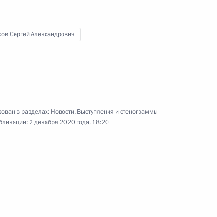
экономического совета
:
4
ков Сергей Александрович
ласть, Ново-Огарёво
ажданского общества
:
8
ован в разделах:
Новости
,
Выступления и стенограммы
бликации:
2 декабря 2020 года, 18:20
ласть, Ново-Огарёво
росам
2
8м