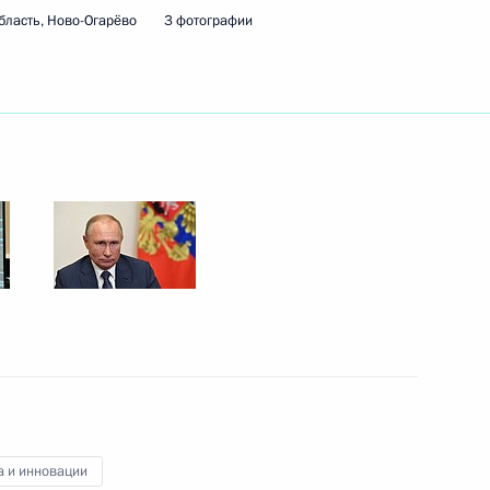
бласть, Ново-Огарёво
3 фотографии
ть следующие материалы
области Игорем Руденей
3
ь
ционного Суда Валерием
3
ласть, Ново-Огарёво
а и инновации