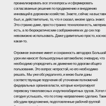
проанализировать все эти вопросы и сформировать
согласованные решения по продвижению и внедрению
инноваций в дорожном хозяйстве. Знаете, сейчас на выстав
был, и, действительно, то, что я сказал, многие здесь знают.
Это странно даже, просто странно: технологии есть, матери
есть, а по бюрократическим соображениям их до сих пор
невозможно использовать. Даже удивительно просто, косно
какая‑то.
Огромное значение имеет и сохранность автодорог. Большо
урон им наносят большегрузные автомобили; очевидно, что
необходимо упорядочить их движение по дорогам общего
пользования. Это вопрос непростой, но его необходимо
решать. Мы уже обсуждали его, и мною были даны
соответствующие поручения об уточнении полномочий
федеральных органов власти, которые контролируют
перевозку тяжеловесных и крупногабаритных грузов. Хотел
сегодня услышать, что по этому направлению сделано. Так
обсудим предложения, подготовленные рабочей группой