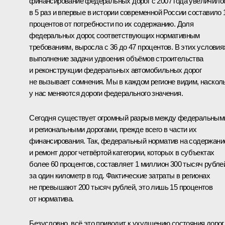
финансирование федеральных дорог с 2007 года увеличило
в 5 раз и впервые в истории современной России составило 
процентов от потребности по их содержанию. Доля
федеральных дорог, соответствующих нормативным
требованиям, выросла с 36 до 47 процентов. В этих условия
выполнение задачи удвоения объёмов строительства
и реконструкции федеральных автомобильных дорог
не вызывает сомнения. Мы в каждом регионе видим, наскол
у нас меняются дороги федерального значения.
Сегодня существует огромный разрыв между федеральным
и региональными дорогами, прежде всего в части их
финансирования. Так, федеральный норматив на содержани
и ремонт дорог четвёртой категории, которых в субъектах
более 60 процентов, составляет 1 миллион 300 тысяч рубле
за один километр в год. Фактические затраты в регионах
не превышают 200 тысяч рублей, это лишь 15 процентов
от норматива.
Безусловно, всё это приводит к ухудшению состояния дорог.