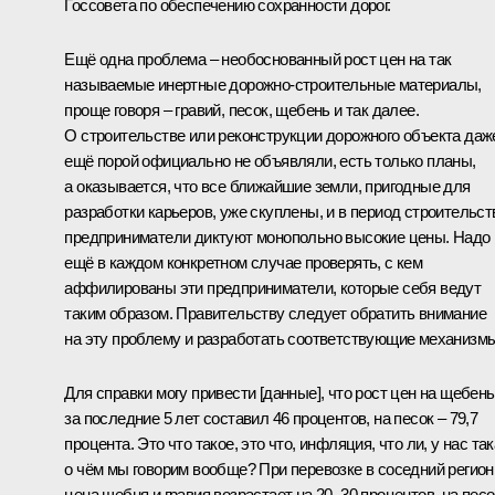
Госсовета по обеспечению сохранности дорог.
Ещё одна проблема – необоснованный рост цен на так
называемые инертные дорожно-строительные материалы,
проще говоря – гравий, песок, щебень и так далее.
О строительстве или реконструкции дорожного объекта даж
ещё порой официально не объявляли, есть только планы,
а оказывается, что все ближайшие земли, пригодные для
разработки карьеров, уже скуплены, и в период строительст
предприниматели диктуют монопольно высокие цены. Надо
ещё в каждом конкретном случае проверять, с кем
аффилированы эти предприниматели, которые себя ведут
таким образом. Правительству следует обратить внимание
на эту проблему и разработать соответствующие механизмы
Для справки могу привести [данные], что рост цен на щебень
за последние 5 лет составил 46 процентов, на песок – 79,7
процента. Это что такое, это что, инфляция, что ли, у нас так
о чём мы говорим вообще? При перевозке в соседний регион
цена щебня и гравия возрастает на 20–30 процентов, на песо