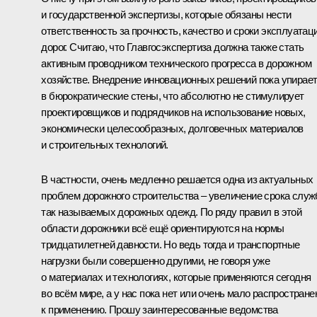
и государственной экспертизы, которые обязаны нести
ответственность за прочность, качество и сроки эксплуатац
дорог. Считаю, что Главгосэкспертиза должна также стать
активным проводником технического прогресса в дорожном
хозяйстве. Внедрение инновационных решений пока упирае
в бюрократические стены, что абсолютно не стимулирует
проектировщиков и подрядчиков на использование новых,
экономически целесообразных, долговечных материалов
и строительных технологий.
В частности, очень медленно решается одна из актуальных
проблем дорожного строительства – увеличение срока слу
так называемых дорожных одежд. По ряду правил в этой
области дорожники всё ещё ориентируются на нормы
тридцатилетней давности. Но ведь тогда и транспортные
нагрузки были совершенно другими, не говоря уже
о материалах и технологиях, которые применяются сегодня
во всём мире, а у нас пока нет или очень мало распростран
к применению. Прошу заинтересованные ведомства