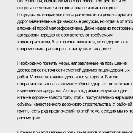
болезненной, вызывала много вопросов в обществе, и её
острота не меньше и сегодня, она не изжита сегодня.
Государство направляет на строительство и реконструкцию
дорог значительные финансовые ресурсы, но отдача от эти
вложений порой малоэффективна. Даже недавно построенн
автодороги нередко не соответствуют требуемым
характеристикам, быстро изнашиваются, не выдерживают
современных транспортных нагрузок и так далее.
Необходимо принять меры, направленные на повышение
достоверности, точности сметной документации дорожных
работ. Многие методики здесь явно устарели. В итоге
сохраняются так называемые «чёрные дыры», где исчезают
выделенные средства. Из года в год ремонтируются одни
и те же дороги – вместо того, чтобы поступательно наращив
объёмы качественного дорожного строительства. У рабочей
группы есть ряд предложений по этой теме, сегодня мы их т
рассмотрим.
Отмечу при этом важную роль заказчиков, проектировщиков