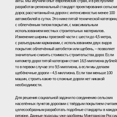
акты. Мы изучили опыт европейских стран, и в республике
разработан региональный стандарт проектирования сельски
дорог, рассчитанный на дороги с интенсивностью менее 100
автомобилей в сутки. Это ниже пятой технической категории
с облегчённым типом покрытия, с максимальным
использованием местных строительных материалов.
Изменение ширины проезжей части с шести до 4,5 метра,
с разъездными карманами, с использованием двух видов
покрытия: облегчённый автобетон или щебень, – позволяет
значительно снизить стоимость строительства дорог. Если
километр дорог пятой категории стоил 16,5 миллиона рублей
то в первом случае это 9,5 миллиона, а если мы делаем
щебёночные дороги – 4,5 миллиона. Если там меньше 100
машин, строить какие‑то сложные дороги нет никакой
необходимости.
Для решения социальной задачи по соединению сельских
населённых пунктов дорогами с твёрдым покрытием считае
целесообразным разработать подобные стандарты в каждо
регионе. Данные подходы уже одобрены Минтрансом Росси