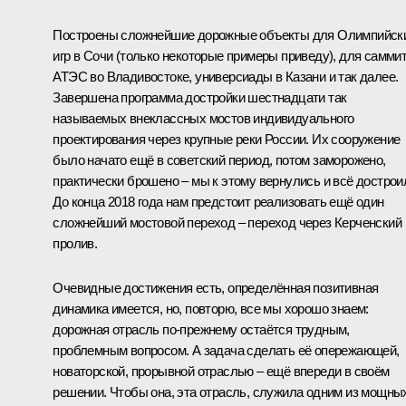
Построены сложнейшие дорожные объекты для Олимпийск
игр в Сочи (только некоторые примеры приведу), для самми
АТЭС во Владивостоке, универсиады в Казани и так далее.
Завершена программа достройки шестнадцати так
называемых внеклассных мостов индивидуального
проектирования через крупные реки России. Их сооружение
было начато ещё в советский период, потом заморожено,
практически брошено – мы к этому вернулись и всё дострои
До конца 2018 года нам предстоит реализовать ещё один
сложнейший мостовой переход – переход через Керченский
пролив.
Очевидные достижения есть, определённая позитивная
динамика имеется, но, повторю, все мы хорошо знаем:
дорожная отрасль по‑прежнему остаётся трудным,
проблемным вопросом. А задача сделать её опережающей,
новаторской, прорывной отраслью – ещё впереди в своём
решении. Чтобы она, эта отрасль, служила одним из мощны