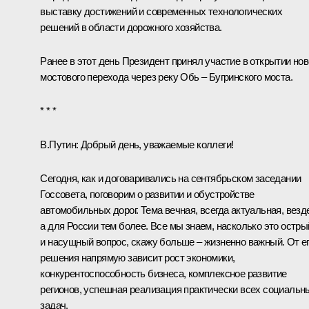
выставку достижений и современных технологических
решений в области дорожного хозяйства.
Ранее в этот день Президент принял участие в
открытии
нов
мостового перехода через реку Обь – Бугринского моста.
* * *
В.Путин:
Добрый день, уважаемые коллеги!
Сегодня, как и договаривались на сентябрьском заседании
Госсовета, поговорим о развитии и обустройстве
автомобильных дорог. Тема вечная, всегда актуальная, везд
а для России тем более. Все мы знаем, насколько это остры
и насущный вопрос, скажу больше – жизненно важный. От е
решения напрямую зависит рост экономики,
конкурентоспособность бизнеса, комплексное развитие
регионов, успешная реализация практически всех социальн
задач.