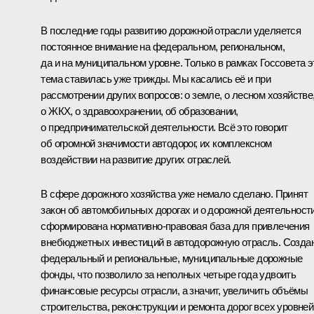
В последние годы развитию дорожной отрасли уделяется
постоянное внимание на федеральном, региональном,
да и на муниципальном уровне. Только в рамках Госсовета э
тема ставилась уже трижды. Мы касались её и при
рассмотрении других вопросов: о земле, о лесном хозяйстве
о ЖКХ, о здравоохранении, об образовании,
о предпринимательской деятельности. Всё это говорит
об огромной значимости автодорог, их комплексном
воздействии на развитие других отраслей.
В сфере дорожного хозяйства уже немало сделано. Принят
закон об автомобильных дорогах и о дорожной деятельности
сформирована нормативно-правовая база для привлечения
внебюджетных инвестиций в автодорожную отрасль. Созда
федеральный и региональные, муниципальные дорожные
фонды, что позволило за неполных четыре года удвоить
финансовые ресурсы отрасли, а значит, увеличить объёмы
строительства, реконструкции и ремонта дорог всех уровней