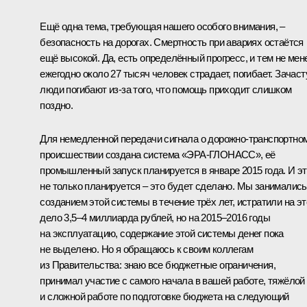
Ещё одна тема, требующая нашего особого внимания, –
безопасность на дорогах. Смертность при авариях остаётся
ещё высокой. Да, есть определённый прогресс, и тем не мен
ежегодно около 27 тысяч человек страдает, погибает. Зачас
люди погибают из‑за того, что помощь приходит слишком
поздно.
Для немедленной передачи сигнала о дорожно-транспортно
происшествии создана система «ЭРА-ГЛОНАСС», её
промышленный запуск планируется в январе 2015 года. И э
не только планируется – это будет сделано. Мы занимались
созданием этой системы в течение трёх лет, истратили на эт
дело 3,5–4 миллиарда рублей, но на 2015–2016 годы
на эксплуатацию, содержание этой системы денег пока
не выделено. Но я обращаюсь к своим коллегам
из Правительства: знаю все бюджетные ограничения,
принимал участие с самого начала в вашей работе, тяжёлой
и сложной работе по подготовке бюджета на следующий