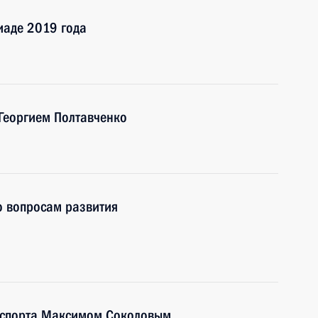
иаде 2019 года
Георгием Полтавченко
о вопросам развития
нспорта Максимом Соколовым