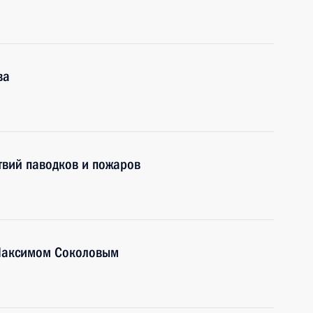
ва
твий паводков и пожаров
 Максимом Соколовым