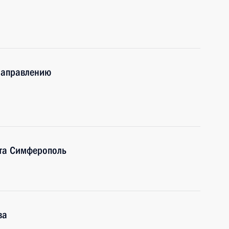
 направлению
та Симферополь
ва