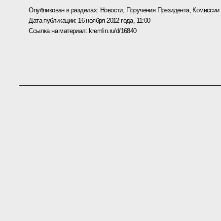
Опубликован в разделах:
Новости
,
Поручения Президента
,
Комиссии
Дата публикации:
16 ноября 2012 года, 11:00
Ссылка на материал:
kremlin.ru/d/16840