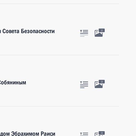
 Совета Безопасности
2
 Собяниным
3
едом Эбрахимом Раиси
3