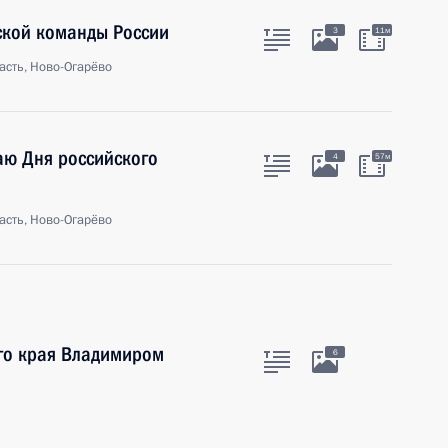
ской команды России
3
11м
асть, Ново-Огарёво
чаю Дня российского
4
57м
асть, Ново-Огарёво
ого края Владимиром
6