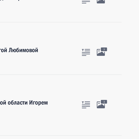
ьгой Любимовой
3
кой области Игорем
3