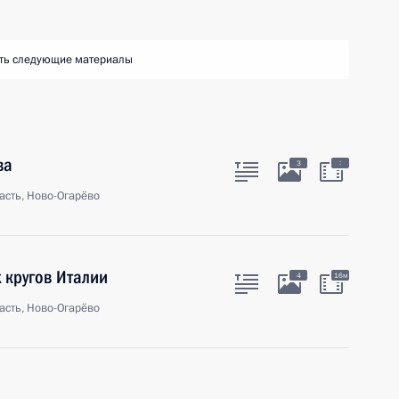
ть следующие материалы
ва
:
3
асть, Ново-Огарёво
 кругов Италии
4
16м
асть, Ново-Огарёво