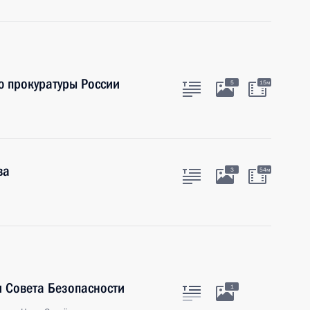
ю прокуратуры России
5
15м
ва
3
54м
 Совета Безопасности
1