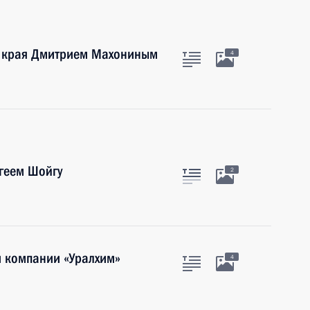
о края Дмитрием Махониным
4
геем Шойгу
2
м компании «Уралхим»
4