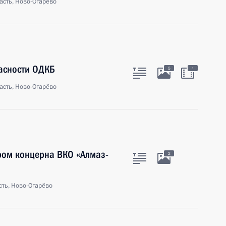
асть, Ново-Огарёво
пасности ОДКБ
:
5
асть, Ново-Огарёво
ром концерна ВКО «Алмаз-
2
ть, Ново-Огарёво