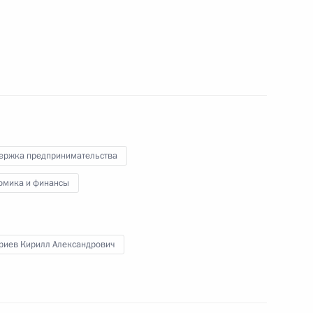
рганов безопасности
1
5м
ержка предпринимательства
:
14
омика и финансы
риев Кирилл Александрович
упшевой
3