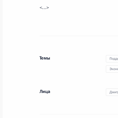
<…>
Поздравление с Днём работника о
20 декабря 2021 года, 09:00
17 декабря 2021 года, пятница
Темы
Подд
Пленарное заседание съезда РСПП
Экон
17 декабря 2021 года, 16:50
Москва
Лица
Дмит
16 декабря 2021 года, четверг
Встреча с главой АСИ Светланой Ч