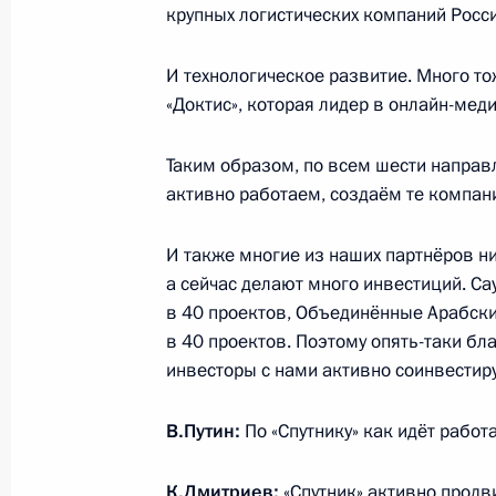
крупных логистических компаний Росси
23 декабря 2021 года, четверг
Большая пресс-конференция Влади
И технологическое развитие. Много т
«Доктис», которая лидер в онлайн-мед
23 декабря 2021 года, 16:10
Москва
Таким образом, по всем шести направ
активно работаем, создаём те компан
22 декабря 2021 года, среда
И также многие из наших партнёров н
Встреча с главой «Деловой России
а сейчас делают много инвестиций. С
22 декабря 2021 года, 14:05
Москва, Кремл
в 40 проектов, Объединённые Арабски
в 40 проектов. Поэтому опять-таки б
инвесторы с нами активно соинвестир
21 декабря 2021 года, вторник
В.Путин:
По «Спутнику» как идёт работ
Совещание с постоянными членами
21 декабря 2021 года, 20:55
Москва, Кремл
К.Дмитриев:
«Спутник» активно продв