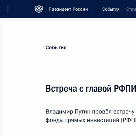
Президент России
События
Стру
Президент
Администрация
Государст
Новости
Стенограммы
Поездки
Те
События
Рубрикация материалов
Все материалы
Встреча с главой РФП
Послания Федеральному Собранию
Заявления по важнейшим вопросам
Владимир Путин провёл встречу
Совещания, заседания, рабочие встречи
фонда прямых инвестиций (РФП
Речи и обращения