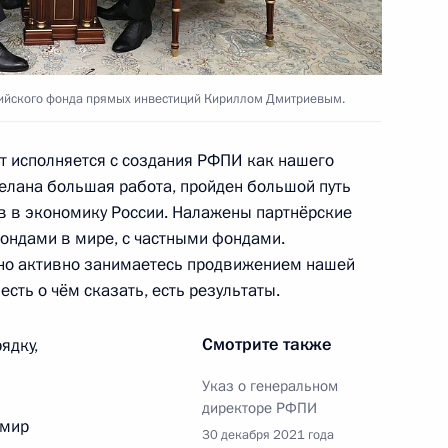
льного сезона
2
36м
сийского фонда прямых инвестиций Кириллом Дмитриевым.
рг
т исполняется с создания РФПИ как нашего
делана большая работа, пройден большой путь
ых наград
13
тв в экономику России. Налажены партнёрские
ондами в мире, с частными фондами.
рг
чно активно занимаетесь продвижением нашей
есть о чём сказать, есть результаты.
и Александром Лукашенко
3
Смотрите также
ядку,
рг
Указ о генеральном
директоре РФПИ
имир
30 декабря 2021 года