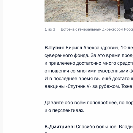
29 декабря 2021 года, среда
Совещание о прохождении отопите
1 из 3
Встреча с генеральным директором Рос
29 декабря 2021 года, 18:15
Санкт-Петербу
В.Путин:
Кирилл Александрович, 10 ле
суверенного фонда. За это время про
Церемония вручения государственн
и привлечено достаточно много средс
отношения со многими суверенными ф
29 декабря 2021 года, 18:00
Санкт-Петербу
И в последнее время вы ещё достато
вакцины «Спутник V» за рубежом. Тоже 
Встреча с Президентом Белорусси
Давайте обо всём поподробнее, по пор
29 декабря 2021 года, 16:35
Санкт-Петербу
и о перспективах.
К.Дмитриев
:
Спасибо большое, Влад