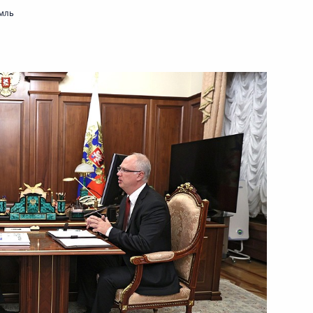
мль
ть следующие материалы
м России
1
12м
ь
 Дмитриевым
3
ь