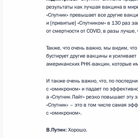
результаты как лучшая вакцина в мир
«Спутник» превышает все другие вакци
и [привитые] «Спутником» в 130 раз 
Ракетоносцы «Князь Олег» и «Ново
от смертности от COVID, в разы лучше,
ВМФ России
21 декабря 2021 года, 16:10
Москва
Также, что очень важно, мы видим, что 
бустирует другие вакцины и усиливает
американских РНК-вакцин, которые им
Расширенное заседание коллегии
И также очень важно, что, по последн
21 декабря 2021 года, 14:30
Москва
с «омикроном» и падает по эффективн
а «Спутник Лайт» резко повышает эту з
«Спутник» – это в том числе самая эф
20 декабря 2021 года, понедельни
с «омикроном».
Встреча с главой Промсвязьбанка
В.Путин:
Хорошо.
20 декабря 2021 года, 13:45
Москва, Кремл