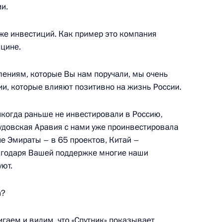
и.
мира Путина
:
оже инвестиций. Как пример это компания
32
ицине.
лениям, которые Вы нам поручали, мы очень
ии, которые влияют позитивно на жизнь России.
икогда раньше не инвестировали в Россию,
» Алексеем Репиком
3
аудовская Аравия с нами уже проинвестировала
ь
е Эмираты – в 65 проектов, Китай –
лагодаря Вашей поддержке многие наши
уют.
а?
 Совета Безопасности
1
ь
игаем и видим, что «Спутник» показывает