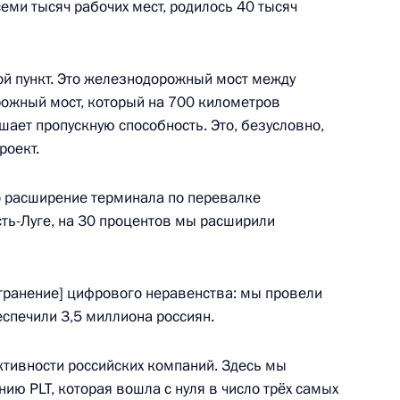
еми тысяч рабочих мест, родилось 40 тысяч
1
3м
ой пункт. Это железнодорожный мост между
ожный мост, который на 700 километров
шает пропускную способность. Это, безусловно,
роект.
нного Совета и Совета
:
3
о расширение терминала по перевалке
сть-Луге, на 30 процентов мы расширили
ласть, Ново-Огарёво
странение] цифрового неравенства: мы провели
3
10м
еспечили 3,5 миллиона россиян.
ласть, Ново-Огарёво
тивности российских компаний. Здесь мы
нию PLT, которая вошла с нуля в число трёх самых