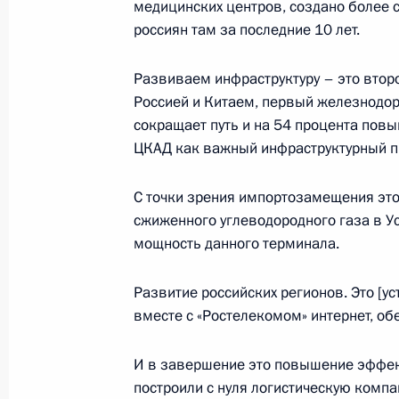
медицинских центров, создано более с
Поздравление с Днём спасателя
россиян там за последние 10 лет.
27 декабря 2021 года, 09:00
Развиваем инфраструктуру – это втор
Россией и Китаем, первый железнодор
сокращает путь и на 54 процента повы
24 декабря 2021 года, пятница
ЦКАД как важный инфраструктурный п
Совместное заседание Государстве
по науке и образованию
С точки зрения импортозамещения эт
сжиженного углеводородного газа в У
24 декабря 2021 года, 17:00
Московская об
мощность данного терминала.
Развитие российских регионов. Это [у
Встреча с членами Правительства
вместе с «Ростелекомом» интернет, об
24 декабря 2021 года, 14:55
Московская об
И в завершение это повышение эффек
построили с нуля логистическую компа