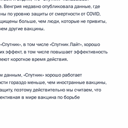
е. Венгрия недавно опубликовала данные, где
ны по уровню защиты от смертности от COVID,
защищены больше, чем люди, которые не привиты,
сибирск» приняты в состав
2
5м
 чем другие вакцины.
«Спутник», в том числе «Спутник Лайт», хорошо
 их эффект, в том числе повышает эффективность
еют короткое время действия.
 Минобороны
11
59м
им данным, «Спутник» хорошо работает
ости гораздо меньше, чем иностранные вакцины,
ащиту, поэтому действительно мы считаем, что
фективная в мире вакцина по борьбе
к
 Петром Фрадковым
3
ь