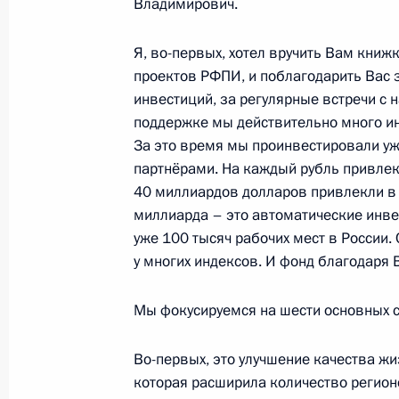
Владимирович.
28 декабря 2021 года, вторник
Неформальная встреча глав госуда
Я, во-первых, хотел вручить Вам книж
проектов РФПИ, и поблагодарить Вас 
28 декабря 2021 года, 14:50
Санкт-Петербу
инвестиций, за регулярные встречи с 
поддержке мы действительно много и
За это время мы проинвестировали уж
Встреча с Нурсултаном Назарбаев
партнёрами. На каждый рубль привлек
28 декабря 2021 года, 13:35
Санкт-Петербу
40 миллиардов долларов привлекли в
миллиарда – это автоматические инве
уже 100 тысяч рабочих мест в России. 
у многих индексов. И фонд благодаря
27 декабря 2021 года, понедельни
Беседа с Президентом Таджикиста
Мы фокусируемся на шести основных с
27 декабря 2021 года, 15:35
Санкт-Петербу
Во-первых, это улучшение качества жи
которая расширила количество регионо