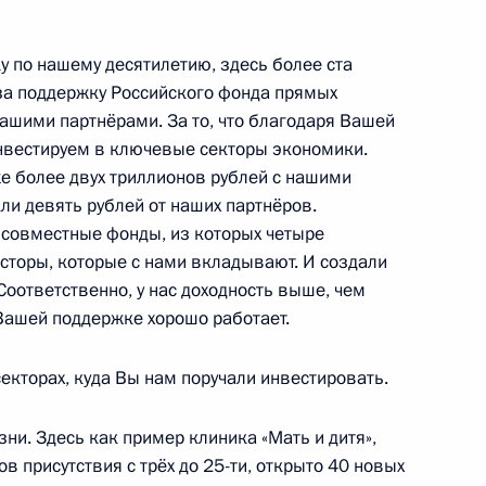
рств СНГ
22
35м
ку по нашему десятилетию, здесь более ста
за поддержку Российского фонда прямых
рг
нашими партнёрами. За то, что благодаря Вашей
нвестируем в ключевые секторы экономики.
е более двух триллионов рублей с нашими
ым
4
ли девять рублей от наших партнёров.
рг
 совместные фонды, из которых четыре
сторы, которые с нами вкладывают. И создали
Соответственно, у нас доходность выше, чем
 Вашей поддержке хорошо работает.
к
на Эмомали Рахмоном
3
екторах, куда Вы нам поручали инвестировать.
рг
зни. Здесь как пример клиника «Мать и дитя»,
в присутствия с трёх до 25-ти, открыто 40 новых