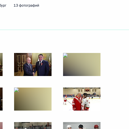
бург
13 фотографий
ть следующие материалы
м России
1
12м
ь
 Дмитриевым
3
ь