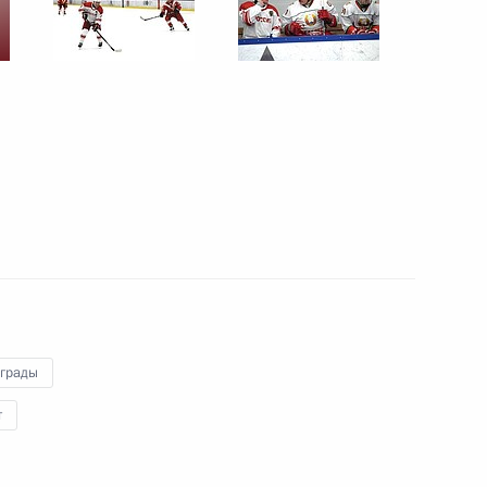
льного сезона
2
36м
рг
ых наград
13
рг
и Александром Лукашенко
3
аграды
рг
т