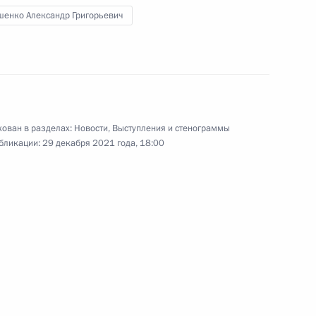
шенко Александр Григорьевич
рств СНГ
22
35м
рг
ым
4
ован в разделах:
Новости
,
Выступления и стенограммы
бликации:
29 декабря 2021 года, 18:00
рг
к
на Эмомали Рахмоном
3
рг