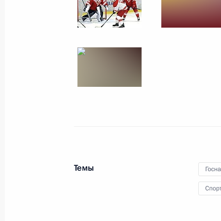
29 декабря 2021 года, среда
Совещание о прохождении отопите
29 декабря 2021 года, 18:15
Санкт-Петербу
Церемония вручения государственн
29 декабря 2021 года, 18:00
Санкт-Петербу
Встреча с Президентом Белорусси
Темы
Госн
29 декабря 2021 года, 16:35
Санкт-Петербу
Спор