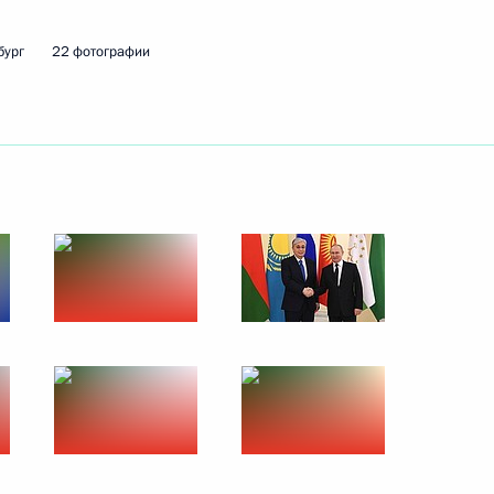
10 января 2022 года
5 фото
бург
22 фотографии
ренция Владимира Путина
ото