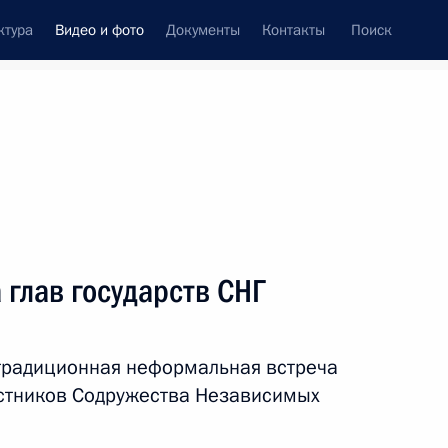
ктура
Видео и фото
Документы
Контакты
Поиск
си
встречи
Церемонии
январь, 2022
ть следующие материалы
глав государств СНГ
Сессия Совета коллективной
 традиционная неформальная встреча
безопасности ОДКБ
астников Содружества Независимых