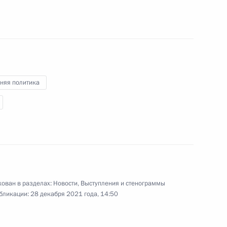
Заседание наблюдательного
совета Агентства
няя политика
стратегических инициатив
16 декабря 2021 года
11 фото
ован в разделах:
Новости
,
Выступления и стенограммы
бликации:
28 декабря 2021 года, 14:50