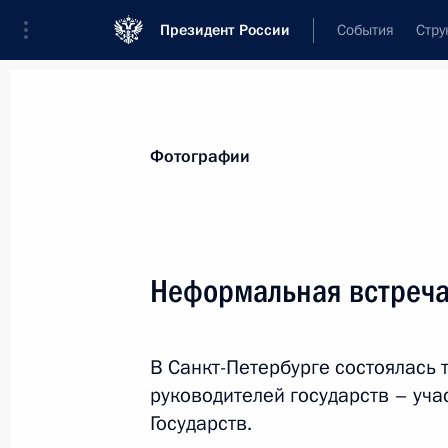
Президент России
События
Стру
Видеозаписи
Фотографии
Аудиозапи
Все материалы
Поездки
Совещания, 
Фотографии
Показа
Неформальная встреча 
Встреча с представителями
В Санкт-Петербурге состоялась
деловых кругов Италии
руководителей государств – уч
Государств.