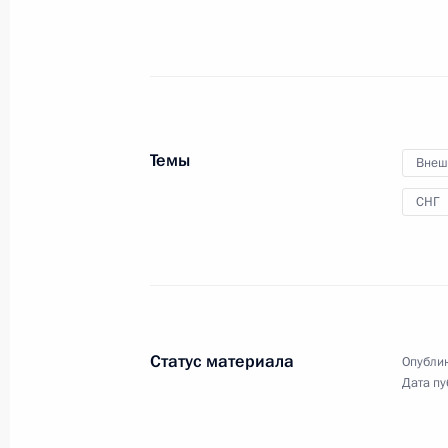
Неформальная встреча глав
государств СНГ
Темы
Внеш
СНГ
28 декабря 2021 года
22 фото
Статус материала
Опублик
Дата пу