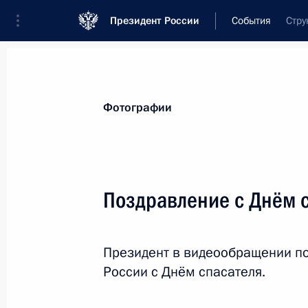
Президент России
События
Стру
Президент
Администрация
Государст
Новости
Стенограммы
Поездки
Те
Фотографии
Рубрикация материалов
Все материалы
Поздравление с Днём 
Послания Федеральному Собранию
Заявления по важнейшим вопросам
Президент в видеообращении по
Совещания, заседания, рабочие встречи
России с Днём спасателя.
Речи и обращения