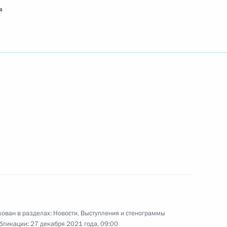
я
ть следующие материалы
м России
1
12м
ь
 Дмитриевым
3
ь
ован в разделах:
Новости
,
Выступления и стенограммы
бликации:
27 декабря 2021 года, 09:00