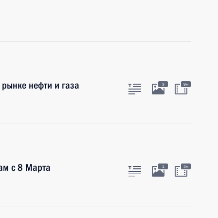
 рынке нефти и газа
3
9м
ам с 8 Марта
1
3м