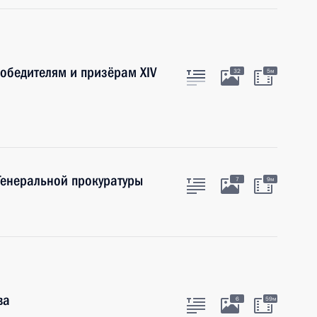
победителям и призёрам ХIV
32
5м
Генеральной прокуратуры
7
9м
ва
6
59м