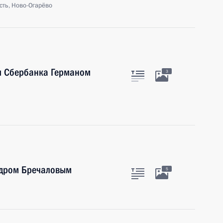
сть, Ново-Огарёво
ия Сбербанка Германом
3
ндром Бречаловым
5