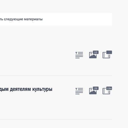
ть следующие материалы
:
15
дым деятелям культуры
29
19м