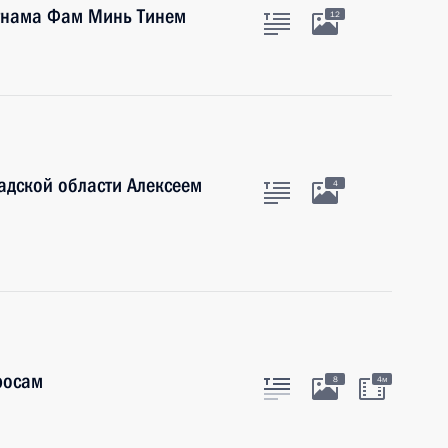
етнама Фам Минь Тинем
12
адской области Алексеем
4
росам
8
4м