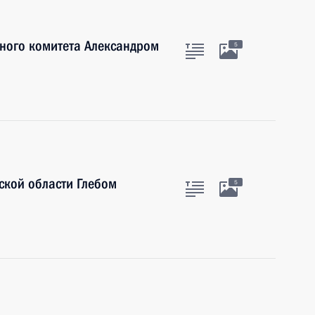
нного комитета Александром
5
ской области Глебом
5