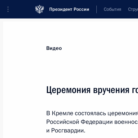
Президент России
События
Стру
Видеозаписи
Фотографии
Аудиозапи
Все материалы
Выступления
Совещан
Видео
Показа
Церемония вручения г
Вручение премий
В Кремле состоялась церемония
Президента молодым
Российской Федерации военно
деятелям культуры
и Росгвардии.