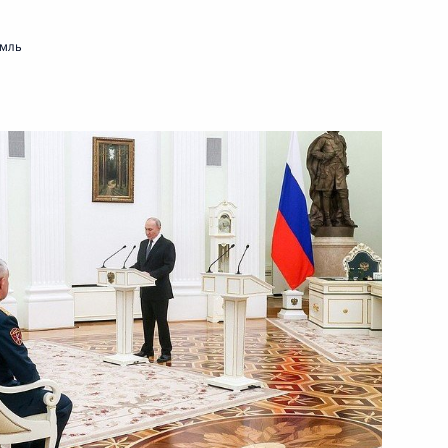
19 марта 2026 года
Видео, 5 мин.
емль
Открытие Года единства
народов России