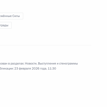
университетских кампусов
в регионах
ужённые Силы
аграды
23 января 2026 года
Видео, 13 мин.
ован в разделах:
Новости
,
Выступления и стенограммы
бликации:
23 февраля 2026 года, 11:30