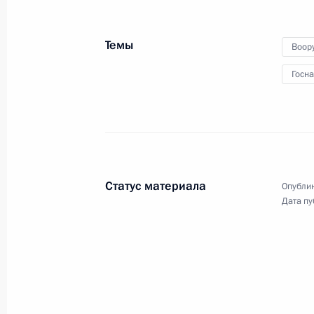
Президента в области науки
и инноваций для молодых
Темы
Воор
учёных
Госн
5 февраля 2026 года
Видео, 28 мин.
Статус материала
Опублик
Дата пу