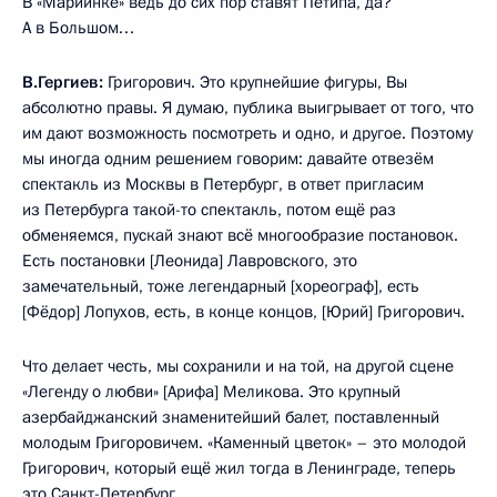
В «Мариинке» ведь до сих пор ставят Петипа, да?
А в Большом…
В.Гергиев:
Григорович. Это крупнейшие фигуры, Вы
абсолютно правы. Я думаю, публика выигрывает от того, что
им дают возможность посмотреть и одно, и другое. Поэтому
мы иногда одним решением говорим: давайте отвезём
спектакль из Москвы в Петербург, в ответ пригласим
из Петербурга такой-то спектакль, потом ещё раз
обменяемся, пускай знают всё многообразие постановок.
Есть постановки [Леонида] Лавровского, это
замечательный, тоже легендарный [хореограф], есть
[Фёдор] Лопухов, есть, в конце концов, [Юрий] Григорович.
Что делает честь, мы сохранили и на той, на другой сцене
«Легенду о любви» [Арифа] Меликова. Это крупный
азербайджанский знаменитейший балет, поставленный
молодым Григоровичем. «Каменный цветок» – это молодой
Григорович, который ещё жил тогда в Ленинграде, теперь
это Санкт-Петербург.