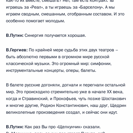
как-то их вместе, смешать? Нет, там есть контракт. Ты
играешь за «Реал», а ты играешь за «Барселону». А мы
играем сводным, смешанным, отобранным составом. И это
особенно помогает молодым.
В.Путин:
Синергия получается хорошая.
В.Гергиев:
По крайней мере судьба этих двух театров –
быть абсолютно первыми в огромном мире русской
классической музыки. Это огромный мир: симфонии,
инструментальные концерты, оперы, балеты.
В балете русские догоняли, догнали и перегнали остальной
мир. Это происходило стремительно уже в начале XX века,
когда и Стравинский, и Прокофьев, чуть позже Шостакович
и многие другие, Родион Константинович, наш друг, Щедрин
великолепные произведения создал, и сейчас они идут.
В.Путин:
Как раз Вы про «Щелкунчик» сказали.