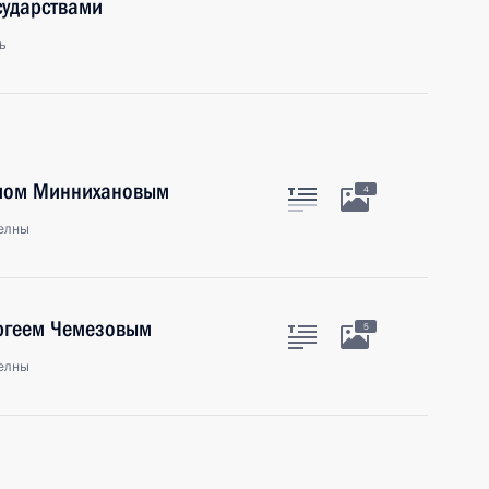
сударствами
ь
тамом Миннихановым
4
елны
ергеем Чемезовым
5
елны