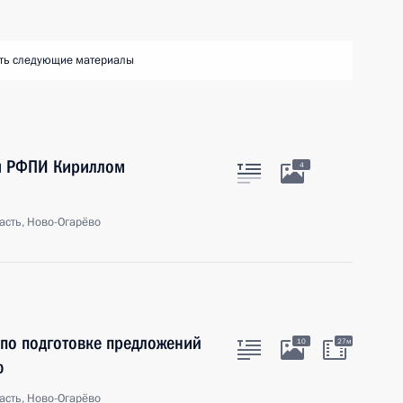
ть следующие материалы
м РФПИ Кириллом
4
асть, Ново-Огарёво
 по подготовке предложений
10
27м
ю
асть, Ново-Огарёво