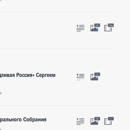
6
7м
дливая Россия» Сергеем
1
ь
ерального Собрания
:
8
ь