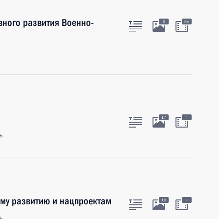
вного развития Военно-
6
5м
а
:
17
ь
ому развитию и нацпроектам
:
16
ь