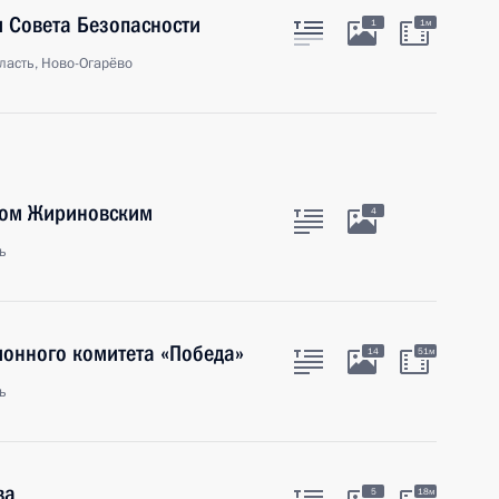
 Совета Безопасности
1
1м
ласть, Ново-Огарёво
ром Жириновским
4
ь
ионного комитета «Победа»
14
51м
ь
ва
5
18м