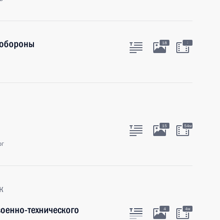
 обороны
:
18
15
54м
рг
к
оенно-технического
4
4м