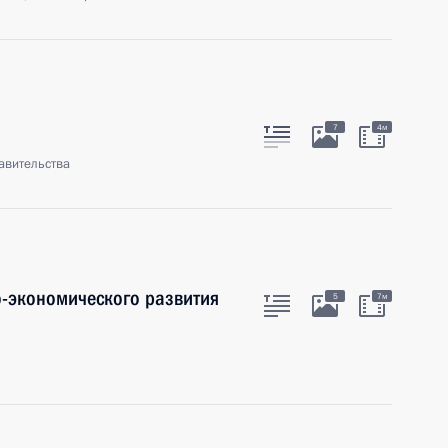
7
4м
авительства
-экономического развития
5
7м