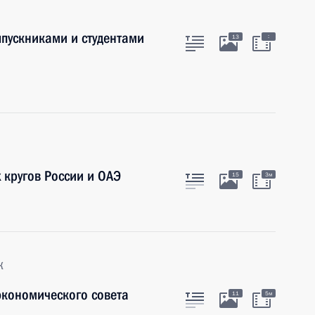
пускниками и студентами
:
13
 кругов России и ОАЭ
15
3м
к
экономического совета
11
5м