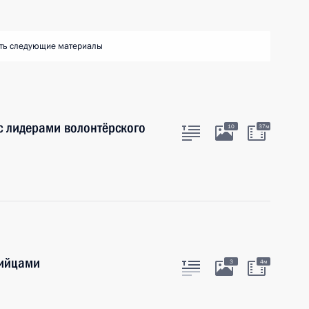
ть следующие материалы
 с лидерами волонтёрского
10
37м
пийцами
3
4м