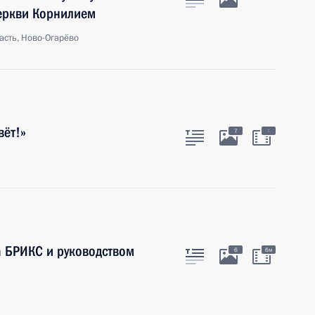
еркви Корнилием
асть, Ново-Огарёво
вёт!»
:
7
а БРИКС и руководством
6
6м