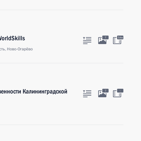
orldSkills
7
54м
ть, Ново-Огарёво
венности Калининградской
:
7