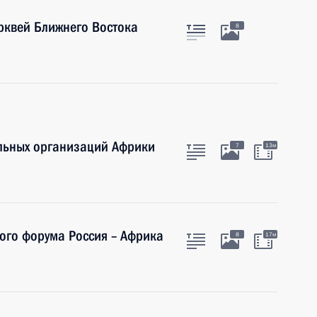
ерквей Ближнего Востока
8
альных организаций Африки
7
13м
ого форума Россия – Африка
8
17м