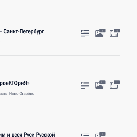
 Санкт-Петербург
7
7м
г
ПроеКТОриЯ»
:
11
асть, Ново-Огарёво
м и всея Руси Русской
5