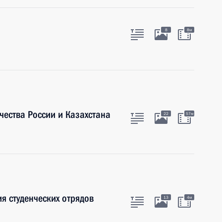
8
8м
ества России и Казахстана
22
57м
я студенческих отрядов
13
4м