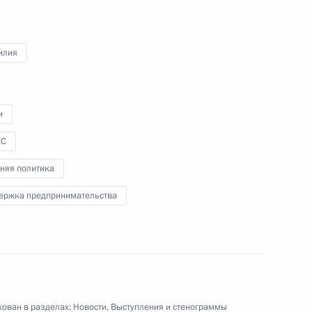
илия
Беседа со спортсменами-
и
паралимпийцами
КС
няя политика
3 декабря 2019 года
Видео, 4 мин.
ержка предпринимательства
ован в разделах:
Новости
,
Выступления и стенограммы