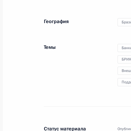
География
Браз
Совещание с руководством
Темы
Банк
Минобороны и предприятий
ОПК
БРИ
Внеш
4 декабря 2019 года
Видео, 4 мин.
Подд
Статус материала
Опублик