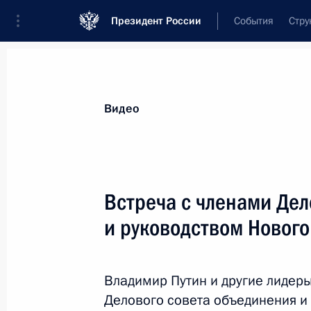
Президент России
События
Стру
Видеозаписи
Фотографии
Аудиозапи
Все материалы
Выступления
Совещан
Видео
Показа
Встреча с членами Дел
и руководством Нового
Встреча с представителями
деловых кругов Германии
Владимир Путин и другие лидер
Делового совета объединения и