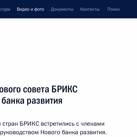
ктура
Видео и фото
Документы
Контакты
Поиск
си
ия, встречи
Встречи со СМИ
декабрь, 2019
ть следующие материалы
ового совета БРИКС
 банка развития
Совещание с руководством
Минобороны и предприятий
ы стран БРИКС встретились с членами
ОПК
 руководством Нового банка развития.