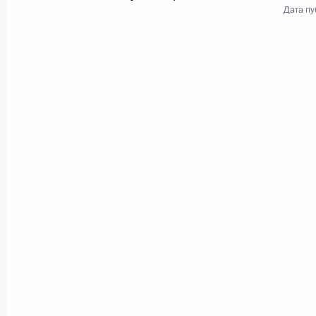
Дата пу
Заседание Совета по
29 ноября 2019 года
Нальчик
Виде