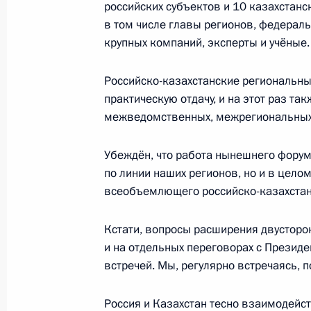
российских субъектов и 10 казахстанс
в том числе главы регионов, федерал
крупных компаний, эксперты и учёные.
Закрытие Делового форума БРИКС
14 ноября 2019 года, 00:40
Бразилиа
Российско-казахстанские региональн
практическую отдачу, и на этот раз та
межведомственных, межрегиональных 
7 ноября 2019 года, четверг
Убеждён, что работа нынешнего форум
Форум межрегионального сотруднич
по линии наших регионов, но и в цел
7 ноября 2019 года, 17:40
Омск
всеобъемлющего российско-казахстанс
Кстати, вопросы расширения двусторо
и на отдельных переговорах с Презид
5 ноября 2019 года, вторник
встречей. Мы, регулярно встречаясь, 
Встреча с представителями движени
Россия и Казахстан тесно взаимодей
5 ноября 2019 года, 20:00
Москва, Кремль