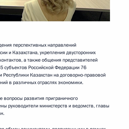
 Санкт-Петербург
7
7м
г
дения перспективных направлений
ии и Казахстана, укрепления двусторонних
онтактов, а также общения представителей
 85 субъектов Российской Федерации 76
и Республики Казахстан на договорно-правовой
ПроеКТОриЯ»
:
11
ний в различных отраслях экономики.
асть, Ново-Огарёво
ые вопросы развития приграничного
ены руководители министерств и ведомств, главы
н.
м и всея Руси Русской
5