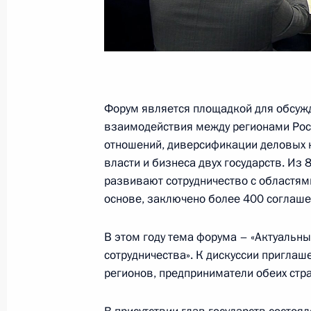
27 ноября 2019 года, среда
Открытие автодороги М11 Москва –
27 ноября 2019 года, 13:45
Санкт-Петербур
Форум является площадкой для обсуж
взаимодействия между регионами Росс
отношений, диверсификации деловых к
26 ноября 2019 года, вторник
власти и бизнеса двух государств. Из
развивают сотрудничество с областям
Открытый урок в рамках форума «
основе, заключено более 400 соглаше
26 ноября 2019 года, 14:00
Московская обл
В этом году тема форума – «Актуальн
сотрудничества». К дискуссии приглаш
регионов, предприниматели обеих стра
23 ноября 2019 года, суббота
Встреча с Митрополитом Московски