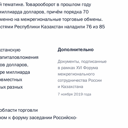
й тематике. Товарооборот в прошлом году
 миллиарда долларов, причём порядка 70
 именно на межрегиональные торговые обмены.
стями Республики Казахстан наладили 76 из 85
orldSkills
7
54м
ть, Ново-Огарёво
Дополнительно
хстанскую
капиталовложения
Документы, подписанные
ов долларов,
в рамках XVI Форума
ыре миллиарда
межрегионального
совместных
сотрудничества России
венности Калининградской
:
7
мых разных
и Казахстана
7 ноября 2019 года
области торговли
ном к форуму заседании Российско-