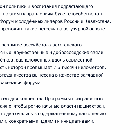
ной политики и воспитания подрастающего
ан по этим направлениям будет способствовать
пускниками и студентами
:
13
Форум молодёжных лидеров России и Казахстана.
проводить такие встречи на регулярной основе.
 развитие российско-казахстанского
тесные, дружественные и добрососедские связи
сёлков, расположенных вдоль совместной
ость которой превышает 7,5 тысячи километров.
 кругов России и ОАЭ
15
3м
отрудничества вынесена в качестве заглавной
заседания форума.
а сегодня концепция Программы приграничного
Важно, чтобы региональные власти наших стран,
к
 подключились к содержательному наполнению
ми, конкретными идеями и инициативами.
экономического совета
11
5м