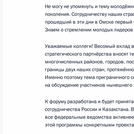
17 октября 2019 года, четверг
Не могу не упомянуть и тему молодёж
поколения. Сотрудничеству наших стр
Встреча с мастерами, молодыми вы
прошедший в эти дни в Омске первый 
ВГИКа
Знаем о стремлении молодых лидеров 
17 октября 2019 года, 17:45
Москва
Уважаемые коллеги! Весомый вклад в
стратегического партнёрства вносят 
многочисленных районов, городов, по
15 октября 2019 года, вторник
границы двух наших стран, протяжённ
Встреча с представителями деловых
Именно поэтому тема приграничного с
на обсуждение участников нынешнего 
15 октября 2019 года, 18:00
Абу-Даби
К форуму разработана и будет принят
сотрудничества России и Казахстана. 
14 октября 2019 года, понедельни
все федеральные ведомства активнее
этой программы конкретными проекта
Заседание Российско-саудовского 