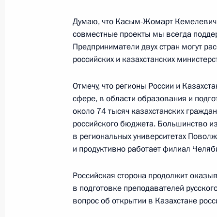
Встреча с главами христианских ц
Думаю, что Касым-Жомарт Кемелевич с
совместные проекты мы всегда поддер
30 октября 2019 года, 22:00
Будапешт
Предприниматели двух стран могут рас
российских и казахстанских министерс
23 октября 2019 года, среда
Отмечу, что регионы России и Казахст
сфере, в области образования и подго
Встреча с руководителями регион
около 74 тысяч казахстанских граждан
23 октября 2019 года, 15:00
Сочи
российского бюджета. Большинство и
в региональных университетах Поволжь
и продуктивно работает филиал Челяби
Пленарное заседание экономическ
Российская сторона продолжит оказыв
23 октября 2019 года, 11:45
Сочи
в подготовке преподавателей русског
вопрос об открытии в Казахстане росс