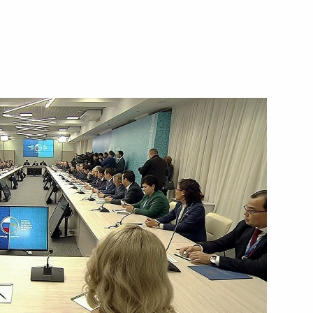
ть следующие материалы
 с лидерами волонтёрского
10
37м
пийцами
3
4м