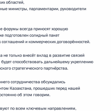
ких областей,
ьные министры, парламентарии, руководители
8
8м
ые форумы всегда приносят хорошую
кже подготовлен солидный пакет
соглашений и коммерческих договорённостей.
а не только внесёт вклад в развитие связей
ества России и Казахстана
22
57м
ом будет способствовать дальнейшему укреплению
кого стратегического партнёрства.
ннего сотрудничества обсуждались
ентом Казахстана, прошедших перед нашей
постоянно об этом говорим.
я студенческих отрядов
13
4м
ствуют по всем ключевым направлениям,