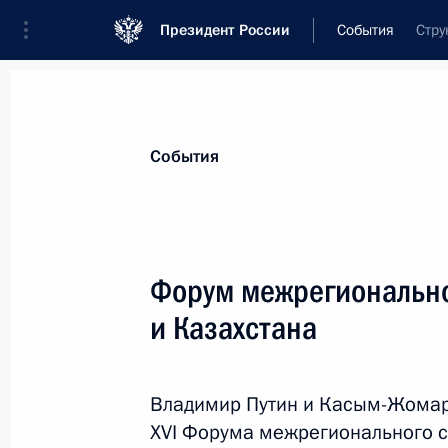
Президент России
События
Стру
Президент
Администрация
Государст
Новости
Стенограммы
Поездки
Те
События
Рубрикация материалов
Все материалы
Форум межрегионально
Послания Федеральному Собранию
и Казахстана
Заявления по важнейшим вопросам
Совещания, заседания, рабочие встречи
Владимир Путин и Касым-Жомарт
Речи и обращения
XVI Форума межрегионального с