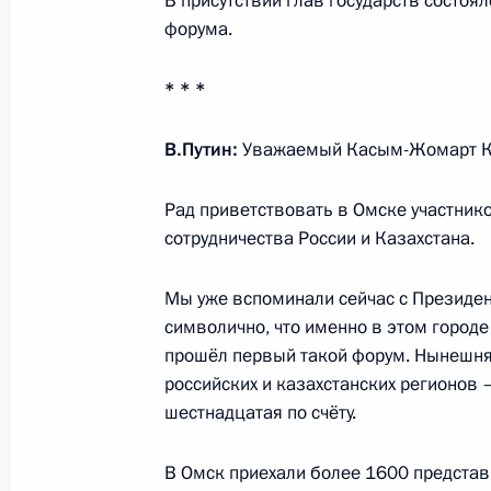
В присутствии глав государств состоя
православной старообрядческой ц
форума.
23 ноября 2019 года, 17:40
Московская обл
* * *
В.Путин:
Уважаемый Касым-Жомарт Ке
20 ноября 2019 года, среда
Инвестиционный форум «Россия зо
Рад приветствовать в Омске участни
сотрудничества России и Казахстана.
20 ноября 2019 года, 15:20
Москва
Мы уже вспоминали сейчас с Президен
символично, что именно в этом городе
14 ноября 2019 года, четверг
прошёл первый такой форум. Нынешня
российских и казахстанских регионов 
Встреча с членами Делового совет
шестнадцатая по счёту.
Нового банка развития
14 ноября 2019 года, 19:00
Бразилиа
В Омск приехали более 1600 представ