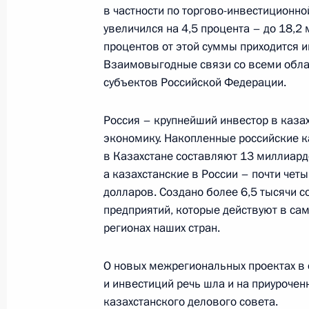
в частности по торгово-инвестиционно
увеличился на 4,5 процента – до 18,2
процентов от этой суммы приходится
1 ноября 2019 года, пятница
Взаимовыгодные связи со всеми обла
субъектов Российской Федерации.
Телемост с участниками движения W
1 ноября 2019 года, 17:00
Московская облас
Россия – крупнейший инвестор в каза
экономику. Накопленные российские 
в Казахстане составляют 13 миллиард
31 октября 2019 года, четверг
а казахстанские в России – почти чет
долларов. Создано более 6,5 тысячи 
Встреча с представителями общест
предприятий, которые действуют в са
области
регионах наших стран.
31 октября 2019 года, 14:30
Светлогорск
О новых межрегиональных проектах в 
и инвестиций речь шла и на приурочен
казахстанского делового совета.
30 октября 2019 года, среда