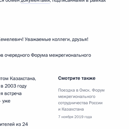
лся обмен
документами
, подписанными в рамках
еркви Корнилием
асть, Ново-Огарёво
мелевич! Уважаемые коллеги, друзья!
вёт!»
ков очередного Форума межрегионального
:
7
Смотрите также
том Казахстана,
 в 2003 году
Поездка в Омск. Форум
я встреча
межрегионального
– уже
а БРИКС и руководством
сотрудничества России
6
6м
и Казахстана
7 ноября 2019 года
ителей из 24