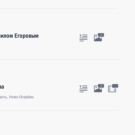
иилом Егоровым
3
ва
:
3
асть, Ново-Огарёво