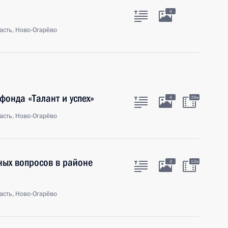
4
асть, Ново-Огарёво
фонда «Талант и успех»
4
29м
асть, Ново-Огарёво
ых вопросов в районе
3
12м
асть, Ново-Огарёво