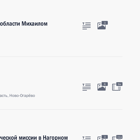
 области Михаилом
3
6
9м
асть, Ново-Огарёво
ческой миссии в Нагорном
3
31м