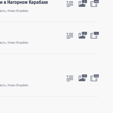
ии в Нагорном Карабахе
1
35м
асть, Ново-Огарёво
:
4
асть, Ново-Огарёво
2
10м
асть, Ново-Огарёво