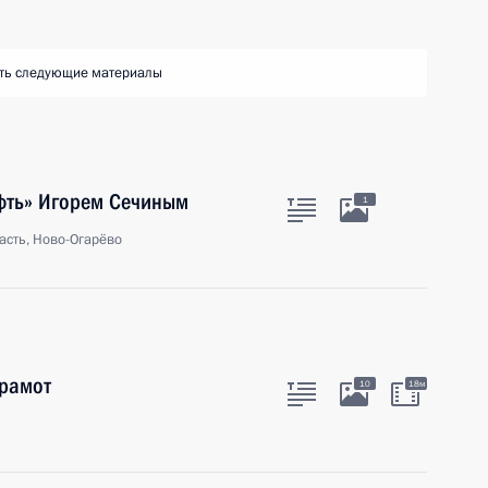
ть следующие материалы
ефть» Игорем Сечиным
1
асть, Ново-Огарёво
грамот
10
18м