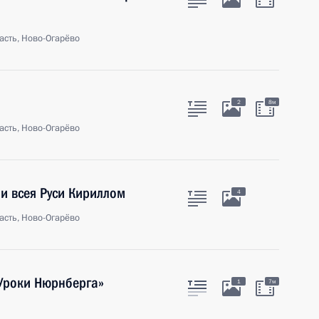
асть, Ново-Огарёво
2
8м
асть, Ново-Огарёво
и всея Руси Кириллом
4
асть, Ново-Огарёво
Уроки Нюрнберга»
1
7м