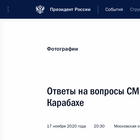
Президент России
События
Стру
Президент
Администрация
Государст
Новости
Стенограммы
Поездки
Те
Фотографии
Рубрикация материалов
Все материалы
Ответы на вопросы СМ
Послания Федеральному Собранию
Карабахе
Заявления по важнейшим вопросам
Совещания, заседания, рабочие встречи
17 ноября 2020 года
20:30
Московская о
Речи и обращения