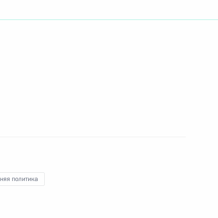
ть следующие материалы
6
9м
асть, Ново-Огарёво
ческой миссии в Нагорном
3
31м
няя политика
асть, Ново-Огарёво