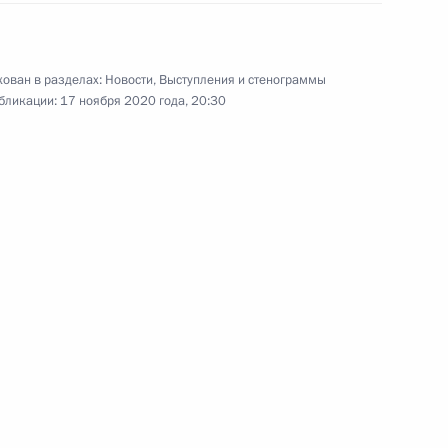
2
8м
ован в разделах:
Новости
,
Выступления и стенограммы
асть, Ново-Огарёво
бликации:
17 ноября 2020 года, 20:30
и всея Руси Кириллом
4
асть, Ново-Огарёво
Уроки Нюрнберга»
1
7м